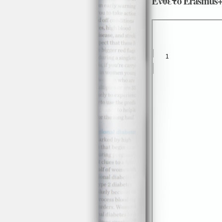
Ένθετο Erasmus