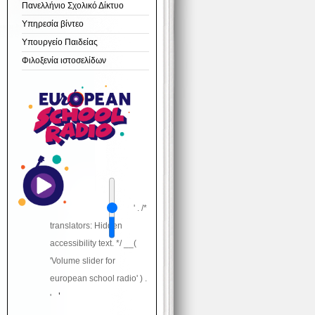
Πανελλήνιο Σχολικό Δίκτυο
Υπηρεσία βίντεο
Υπουργείο Παιδείας
Φιλοξενία ιστοσελίδων
' . /*
translators: Hidden
accessibility text. */ __(
'Volume slider for
european school radio' ) .
'
'