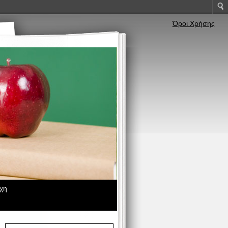
Όροι Χρήσης
χη