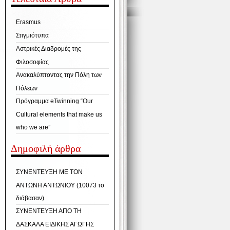
Erasmus
Στιγμιότυπα
Αστρικές Διαδρομές της
Φιλοσοφίας
Ανακαλύπτοντας την Πόλη των
Πόλεων
Πρόγραμμα eTwinning “Our
Cultural elements that make us
who we are”
Δημοφιλή άρθρα
ΣΥΝΕΝΤΕΥΞΗ ΜΕ ΤΟΝ
ΑΝΤΩΝΗ ΑΝΤΩΝΙΟΥ (10073 το
διάβασαν)
ΣΥΝΕΝΤΕΥΞΗ ΑΠΟ ΤΗ
ΔΑΣΚΑΛΑ ΕΙΔΙΚΗΣ ΑΓΩΓΗΣ