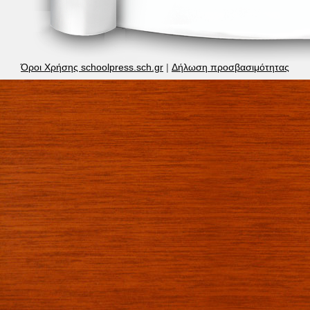
Όροι Χρήσης schoolpress.sch.gr
|
Δήλωση προσβασιμότητας