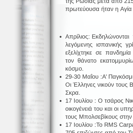
της Ρωσίας μετά από 215
πρωτεύουσα ήταν η Αγία
Απρίλιος: Εκδηλώνοντα
λεγόμενης ισπανικής γρ
εξελίχτηκε σε πανδημί
τον θάνατο εκατομμυρ
κόσμο.
29-30 Μαΐου :Α’ Παγκόσμ
Οι Έλληνες νικούν τους 
Σκρα.
17 Ιουλίου : Ο τσάρος Νι
οικογένειά του και οι υπη
τους Μπολσεβίκους στην 
17 Ιουλίου :Το RMS Carpa
705 επιζώντες από τον Τιτ