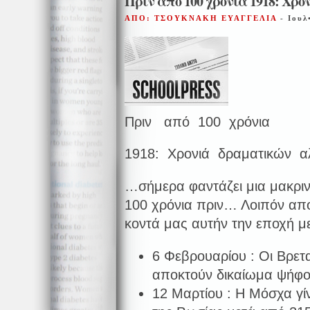
Πριν από 100 χρόνια 1918: Χ
ΑΠΟ: ΤΣΟΥΚΝΑΚΗ ΕΥΑΓΓΕΛΙΑ
- Ιουλ
Πριν από 100 χρόνια
1918: Χρονιά δραματικών 
…σήμερα φαντάζει μια μακρινή
100 χρόνια πριν… Λοιπόν απ
κοντά μας αυτήν την εποχή μ
6 Φεβρουαρίου : Οι Βρετ
αποκτούν δικαίωμα ψήφο
12 Μαρτίου : Η Μόσχα γί