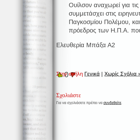
Ουίλσον αναχωρεί για τις
συμμετάσχει στις ειρηνευτ
Παγκοσμίου Πολέμου, και 
πρόεδρος των Η.Π.Α. που
Ελευθερία Μπάξα Α2
0
Στην στήλη
Γενικά
|
Χωρίς Σχόλια 
Σχολιάστε
Για να σχολιάσετε πρέπει να
συνδεθείτε
.