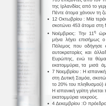
της Ιρλανδίας από το γε
Πέντε άτομα χάνουν τη ζ
12 Οκτωβρίου : Μία τερά
σκοτώνει 453 άτομα στη 
η
Νοέμβριος: Την 11
ώρα
μήνα λήγει επισήμως 
Πόλεμος που οδήγησε 
αυτοκρατορίες και άλλα
Ευρώπης, ενώ τα θύμα
εκατομμύρια, τα μισά 
7 Νοεμβρίου : Η ισπανικ
στη Δυτική Σαμόα, σκοτώ
το 20% του πληθυσμού) έ
Η ισπανική γρίπη γίνετα
εκατομμύρια νεκρούς.
4 Δεκεμβρίου :Ο πρόεδρο