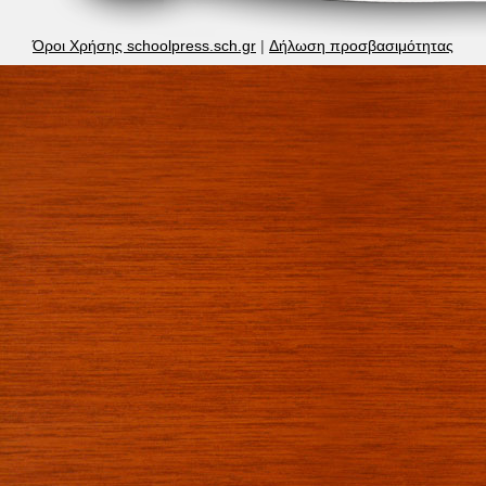
Όροι Χρήσης schoolpress.sch.gr
|
Δήλωση προσβασιμότητας