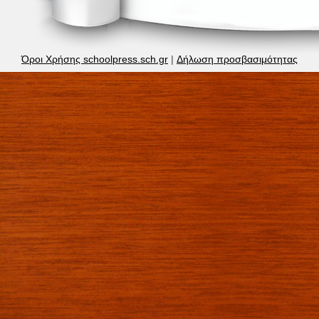
Όροι Χρήσης schoolpress.sch.gr
|
Δήλωση προσβασιμότητας