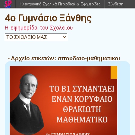
Ηλεκτρονικά Σχολικά Περιοδικά & Εφημερίδες
Σύνδεση
4o Γυμνάσιο Ξάνθης
Η εφημερίδα του Σχολείου
- Αρχείο ετικετών:
σπουδαιο-μαθηματικοι