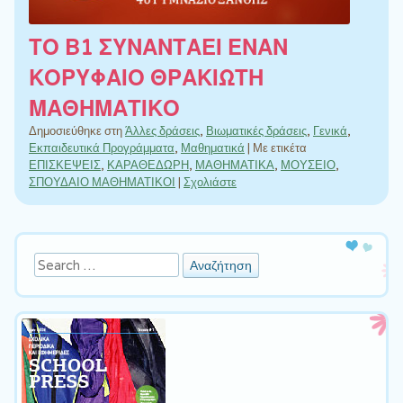
ΤΟ Β1 ΣΥΝΑΝΤΑΕΙ ΕΝΑΝ
ΚΟΡΥΦΑΙΟ ΘΡΑΚΙΩΤΗ
ΜΑΘΗΜΑΤΙΚΟ
Δημοσιεύθηκε στη
Άλλες δράσεις
,
Βιωματικές δράσεις
,
Γενικά
,
Εκπαιδευτικά Προγράμματα
,
Μαθηματικά
|
Με ετικέτα
ΕΠΙΣΚΕΨΕΙΣ
,
ΚΑΡΑΘΕΔΩΡΗ
,
ΜΑΘΗΜΑΤΙΚΑ
,
ΜΟΥΣΕΙΟ
,
ΣΠΟΥΔΑΙΟ ΜΑΘΗΜΑΤΙΚΟΙ
|
Σχολιάστε
Πλοήγηση άρθρων
Αναζήτηση