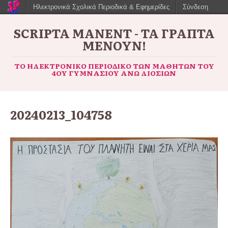
Ηλεκτρονικά Σχολικά Περιοδικά & Εφημερίδες
Σύνδεση
SCRIPTA MANENT - ΤΑ ΓΡΑΠΤΆ
ΜΈΝΟΥΝ!
ΤΟ ΗΛΕΚΤΡΟΝΙΚΌ ΠΕΡΙΟΔΙΚΌ ΤΩΝ ΜΑΘΗΤΏΝ ΤΟΥ
4ΟΥ ΓΥΜΝΑΣΊΟΥ ΆΝΩ ΛΙΟΣΊΩΝ
20240213_104758