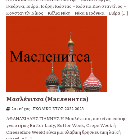
Γκεόργκι, Ιούρα, Ιούρηϊ Κώστας = Κώστια Κωνσταντίνος =
Κονσταντίν Νίκος = Κόλια Νίκη = Νίκα Βερόνικα = Βιέρα
[...]
Μασλένιτσα (Масленитса)
2ο τεύχος, ΣΧΟΛΙΚΟ ΕΤΟΣ 2022-2023
ΑΘΑΝΑΣΙΑΔΗΣ ΓΙΑΝΝΗΣ Η Μασλένιτσα, που είναι επίσης
γνωστή ως Butter Lady, Butter Week, Crepe Week ή
Cheesefare Week) είναι μια σλαβική θρησκευτική λαϊκή
γιορτή, η
[...]