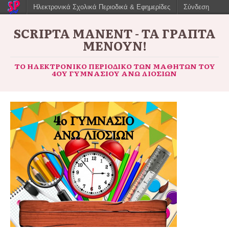
Ηλεκτρονικά Σχολικά Περιοδικά & Εφημερίδες
Σύνδεση
SCRIPTA MANENT - ΤΑ ΓΡΑΠΤΆ
ΜΈΝΟΥΝ!
ΤΟ ΗΛΕΚΤΡΟΝΙΚΌ ΠΕΡΙΟΔΙΚΌ ΤΩΝ ΜΑΘΗΤΏΝ ΤΟΥ
4ΟΥ ΓΥΜΝΑΣΊΟΥ ΆΝΩ ΛΙΟΣΊΩΝ