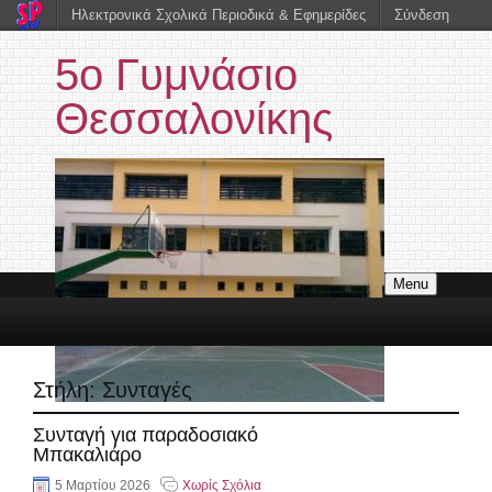
Ηλεκτρονικά Σχολικά Περιοδικά & Εφημερίδες
Σύνδεση
5ο Γυμνάσιο
Θεσσαλονίκης
Menu
Στήλη:
Συνταγές
Συνταγή για παραδοσιακό
Μπακαλιάρο
5 Μαρτίου 2026
Χωρίς Σχόλια