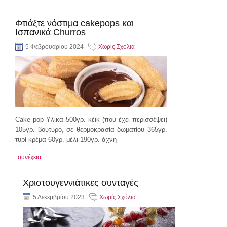
Φτιάξτε νόστιμα cakepops και
Ισπανικά Churros
5 Φεβρουαρίου 2024
Χωρίς Σχόλια
Cake pop Υλικά 500γρ. κέικ (που έχει περισσέψει)
105γρ. βούτυρο, σε θερμοκρασία δωματίου 365γρ.
τυρί κρέμα 60γρ. μέλι 190γρ. άχνη
συνέχεια..
Χριστουγεννιάτικες συνταγές
5 Δεκεμβρίου 2023
Χωρίς Σχόλια