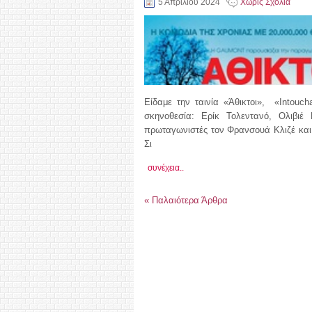
5 Απριλίου 2024
Χωρίς Σχόλια
Είδαμε την ταινία «Άθικτοι», «Intouc
σκηνοθεσία: Ερίκ Τολεντανό, Ολιβιέ
πρωταγωνιστές τον Φρανσουά Κλιζέ και
Σι
συνέχεια..
«
Παλαιότερα Άρθρα