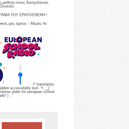
η μαθητή στους διασχολικούς
 Σκακιού
ΡΑΜΑ ΤΟΥ ΕΡΑΤΟΣΘΕΝΗ !
ικός μας όμιλος – Μέρος 4ο
' . /* translators:
idden accessibility text. */ __(
Volume slider for european school
dio' ) . '
'