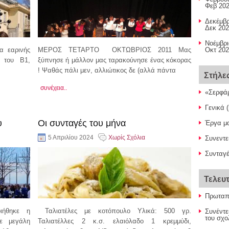
Φεβ 202
Δεκέμβρ
Δεκ 202
Nοέμβρι
α εαρινής
ΜΕΡΟΣ ΤΕΤΑΡΤΟ ΟΚΤΩΒΡΙΟΣ 2011 Μας
Οκτ 202
ς του Β1,
ξύπνησε ή μάλλον μας ταρακούνησε ένας κόκορας
! Ψαθάς πάλι μεν, αλλιώτικος δε (αλλά πάντα
Στήλε
συνέχεια..
«Σερφάρ
Γενικά
(
υ
Οι συνταγές του μήνα
Έργα μ
5 Απριλίου 2024
Χωρίς Σχόλια
Συνεντε
Συνταγ
Τελευ
Πρωταπρ
ιήθηκε η
Ταλιατέλες με κοτόπουλο Υλικά: 500 γρ.
Συνέντε
του σχο
ε μεγάλη
Ταλιατέλλες 2 κ.σ. ελαιόλαδο 1 κρεμμύδι,