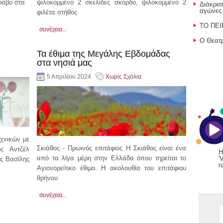
ράβο στα
ψιλοκομμένο 2 σκελίδες σκόρδο, ψιλοκομμένο 2
Διάκρισ
αγώνες
φιλέτα στήθος
ΤΟ ΠΕΙ
συνέχεια..
Ο Θεατρ
Τα έθιμα της Μεγάλης Εβδομάδας
στα νησιά μας
5 Απριλίου 2024
Χωρίς Σχόλια
χνικών με
Σκιάθος - Πρωινός επιτάφιος Η Σκιάθος είναι ένα
ς Αντζέλ
H
από τα λίγα μέρη στην Ελλάδα όπου τηρείται το
'
ς Βασίλης
ra
Αγιονορείτικο έθιμο. Η ακολουθία του επιτάφιου
θρήνου
συνέχεια..