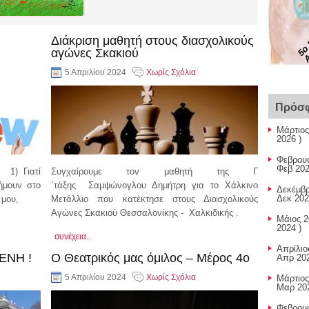
5ο 
Α
Διάκριση μαθητή στους διασχολικούς
αγώνες Σκακιού
5 Απριλίου 2024
Χωρίς Σχόλια
Πρόσφ
Μάρτιος
2026 )
Φεβρουά
Φεβ 202
 1) Γιατί
Συγχαίρουμε τον μαθητή της Γ
ήμουν στο
΄τάξης Σαμψώνογλου Δημήτρη για το Χάλκινο
Δεκέμβρ
Δεκ 202
 μου,
Μετάλλιο που κατέκτησε στους Διασχολικούς
Αγώνες Σκακιού Θεσσαλονίκης - Χαλκιδικής .
Μάιος 2
2024 )
συνέχεια..
Απρίλιο
ΕΝΗ !
Ο Θεατρικός μας όμιλος – Μέρος 4ο
Απρ 202
5 Απριλίου 2024
Χωρίς Σχόλια
Μάρτιος
Μαρ 202
Φεβρουά