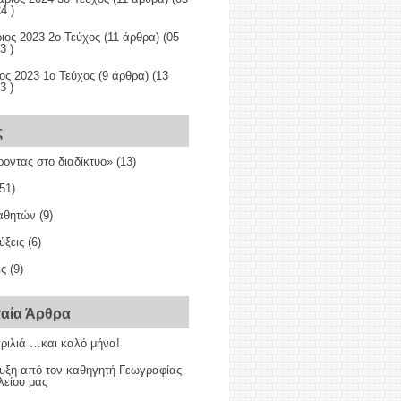
4 )
ιος 2023 2ο Τεύχος
(11 άρθρα) (05
3 )
ος 2023 1ο Τεύχος
(9 άρθρα) (13
3 )
ς
οντας στο διαδίκτυο»
(13)
51)
αθητών
(9)
ύξεις
(6)
ές
(9)
ταία Άρθρα
ιλιά …και καλό μήνα!
υξη από τον καθηγητή Γεωγραφίας
λείου μας