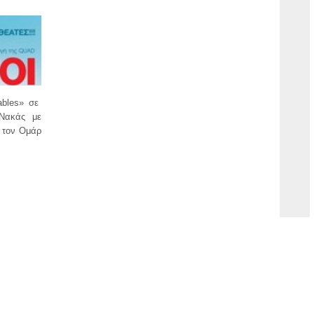
hables» σε
 Νακάς με
 τον Ομάρ