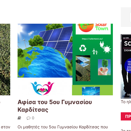
ύ
Αφίσα του 5ου Γυμνασίου
Το η
Καρδίτσας
ΠΡ
0
 στον
Οι μαθητές του 5ου Γυμνασίου Καρδίτσας που
2ο τ