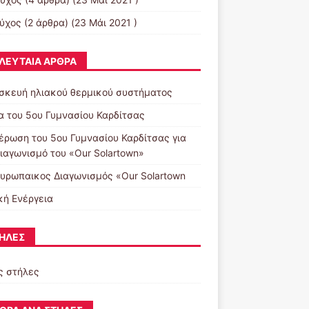
εύχος
(2 άρθρα) (23 Μάι 2021 )
ΛΕΥΤΑΊΑ ΆΡΘΡΑ
σκευή ηλιακού θερμικού συστήματος
α του 5ου Γυμνασίου Καρδίτσας
έρωση του 5ου Γυμνασίου Καρδίτσας για
διαγωνισμό του «Our Solartown»
υρωπαικος Διαγωνισμός «Our Solartown
κή Ενέργεια
ΉΛΕΣ
ς στήλες