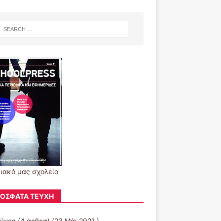
λιακό μας σχολείο
ΌΣΦΑΤΑ ΤΕΎΧΗ
εύχος
(4 άρθρα) (23 Μάι 2021 )