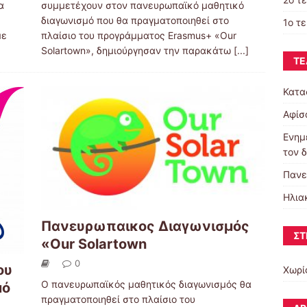
α
συμμετέχουν στον πανευρωπαϊκό μαθητικό
διαγωνισμό που θα πραγματοποιηθεί στο
1o τ
με
πλαίσιο του προγράμματος Erasmus+ «Our
Solartown», δημιούργησαν την παρακάτω
[...]
ΤΕ
Κατα
Αφίσ
Ενημ
τον 
Πανε
Ηλια
Πανευρωπαικος Διαγωνισμός
ΣΤ
«Our Solartown
0
ου
Χωρί
Ο πανευρωπαϊκός μαθητικός διαγωνισμός θα
μό
πραγματοποιηθεί στο πλαίσιο του