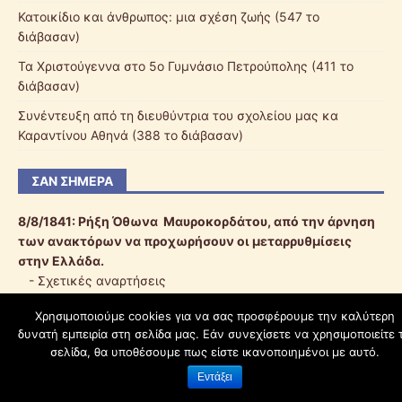
Κατοικίδιο και άνθρωπος: μια σχέση ζωής (547 το
διάβασαν)
Τα Χριστούγεννα στο 5ο Γυμνάσιο Πετρούπολης (411 το
διάβασαν)
Συνέντευξη από τη διευθύντρια του σχολείου μας κα
Καραντίνου Αθηνά (388 το διάβασαν)
ΣΑΝ ΣΉΜΕΡΑ
8/8/1841:
Ρήξη Όθωνα  Μαυροκορδάτου, από την άρνηση
των ανακτόρων να προχωρήσουν οι μεταρρυθμίσεις
στην Ελλάδα.
-
Σχετικές αναρτήσεις
Χρησιμοποιούμε cookies για να σας προσφέρουμε την καλύτερη
δυνατή εμπειρία στη σελίδα μας. Εάν συνεχίσετε να χρησιμοποιείτε 
schoolpress.sch.gr
σελίδα, θα υποθέσουμε πως είστε ικανοποιημένοι με αυτό.
Εντάξει
Όροι Χρήσης schoolpress.sch.gr
|
Δήλωση προσβασιμότητας