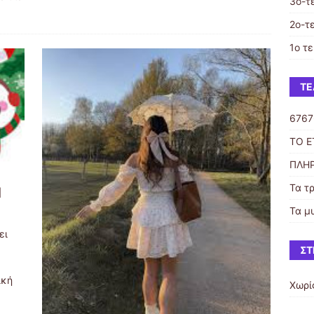
3ο-τ
2o-τ
1ο τ
ΤΕ
6767
ΤΟ Ε
ΠΛΗΡ
Τα τ
Η
Τα μ
ει
ΣΤ
ική
Χωρί