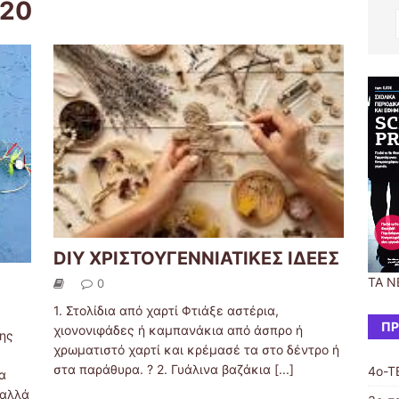
r20
DIY ΧΡΙΣΤΟΥΓΕΝΝΙΑΤΙΚΕΣ ΙΔΕΕΣ
ΤΑ Ν
0
1. Στολίδια από χαρτί Φτιάξε αστέρια,
ΠΡ
χιονονιφάδες ή καμπανάκια από άσπρο ή
της
χρωματιστό χαρτί και κρέμασέ τα στο δέντρο ή
στα παράθυρα. ? 2. Γυάλινα βαζάκια
[...]
4ο-Τ
α
 αλλά