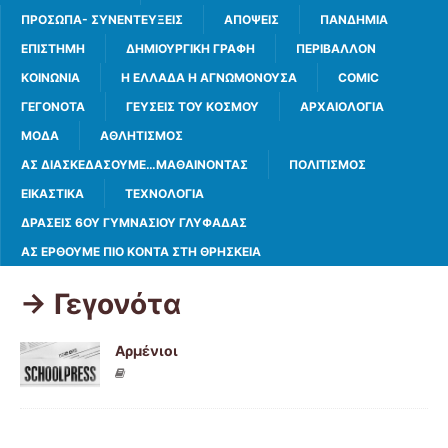
ΠΡΌΣΩΠΑ- ΣΥΝΕΝΤΕΎΞΕΙΣ
ΑΠΌΨΕΙΣ
ΠΑΝΔΗΜΊΑ
ΕΠΙΣΤΉΜΗ
ΔΗΜΙΟΥΡΓΙΚΉ ΓΡΑΦΉ
ΠΕΡΙΒΆΛΛΟΝ
ΚΟΙΝΩΝΊΑ
Η ΕΛΛΆΔΑ Η ΑΓΝΩΜΟΝΟΎΣΑ
COMIC
ΓΕΓΟΝΌΤΑ
ΓΕΎΣΕΙΣ ΤΟΥ ΚΌΣΜΟΥ
ΑΡΧΑΙΟΛΟΓΊΑ
ΜΌΔΑ
ΑΘΛΗΤΙΣΜΌΣ
ΑΣ ΔΙΑΣΚΕΔΆΣΟΥΜΕ…ΜΑΘΑΊΝΟΝΤΑΣ
ΠΟΛΙΤΙΣΜΌΣ
ΕΙΚΑΣΤΙΚΆ
ΤΕΧΝΟΛΟΓΊΑ
ΔΡΆΣΕΙΣ 6ΟΥ ΓΥΜΝΑΣΊΟΥ ΓΛΥΦΆΔΑΣ
ΑΣ ΈΡΘΟΥΜΕ ΠΙΟ ΚΟΝΤΆ ΣΤΗ ΘΡΗΣΚΕΊΑ
-> Γεγονότα
Αρμένιοι