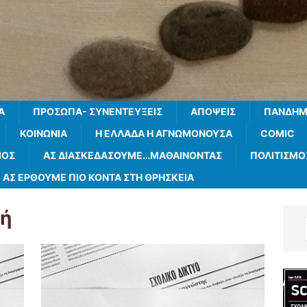
Α
ΠΡΌΣΩΠΑ- ΣΥΝΕΝΤΕΎΞΕΙΣ
ΑΠΌΨΕΙΣ
ΠΑΝΔΗΜ
ΚΟΙΝΩΝΊΑ
Η ΕΛΛΆΔΑ Η ΑΓΝΩΜΟΝΟΎΣΑ
COMIC
ΜΌΣ
ΑΣ ΔΙΑΣΚΕΔΆΣΟΥΜΕ…ΜΑΘΑΊΝΟΝΤΑΣ
ΠΟΛΙΤΙΣΜΌ
ΑΣ ΈΡΘΟΥΜΕ ΠΙΟ ΚΟΝΤΆ ΣΤΗ ΘΡΗΣΚΕΊΑ
φή