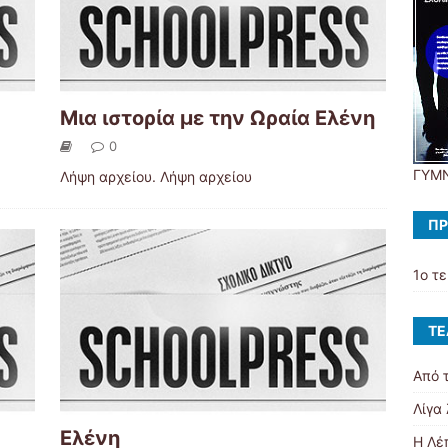
Μια ιστορία με την Ωραία Ελένη
0
ΓΥΜΝ
Λήψη αρχείου. Λήψη αρχείου
ΠΡ
1ο τ
ΤΕ
Από 
Λίγα
Ελένη
Η Λέ