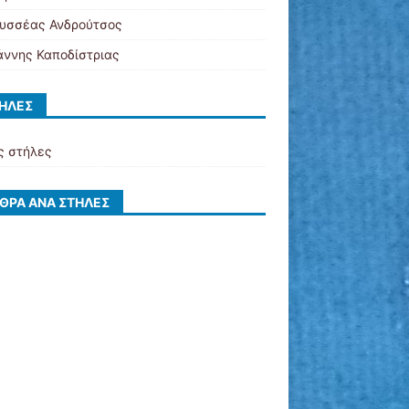
υσσέας Ανδρούτσος
άννης Καποδίστριας
ΉΛΕΣ
ς στήλες
ΘΡΑ ΑΝΆ ΣΤΉΛΕΣ