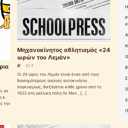
Η
Ρ
σ
A
Κ
Μηχανοκίνητος αθλητισμός «24
ωρών του Λεμάν»
G
2
ρια
B
Οι 24 ώρες του Λεμάν είναι ένας από τους
Σ
διασημότερους αγώνες αυτοκινήτου
παγκοσμίως, διεξάγεται κάθε χρόνο από το
Ό
ας σε
1923 στη γαλλική πόλη Λε Μαν ,
[...]
η κ.
S
ς την
Π