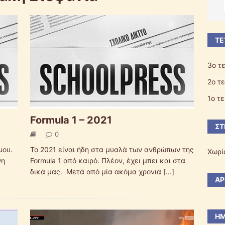
ΤΕ
3ο τ
2ο τ
1ο τ
Formula 1 – 2021
ΣΤ
0
μου.
Το 2021 είναι ήδη στα μυαλά των ανθρώπων της
Χωρί
νη
Formula 1 από καιρό. Πλέον, έχει μπει και στα
δικά μας. Μετά από μία ακόμα χρονιά
[...]
ΆΡ
ΗΜ