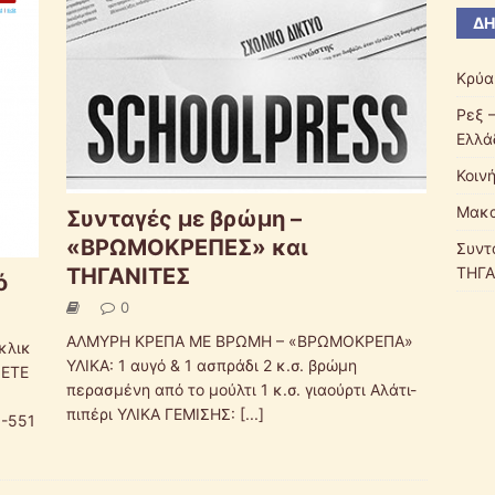
ΔΗ
Κρύα
Ρεξ 
Ελλά
Κοιν
Μακα
Συνταγές με βρώμη –
«ΒΡΩΜΟΚΡΕΠΕΣ» και
Συντ
ΤΗΓΑΝΙΤΕΣ
ΤΗΓΑ
ό
0
ΑΛΜΥΡΗ ΚΡΕΠΑ ΜΕ ΒΡΩΜΗ – «ΒΡΩΜΟΚΡΕΠΑ»
κλικ
ΥΛΙΚΑ: 1 αυγό & 1 ασπράδι 2 κ.σ. βρώμη
ΖΕΤΕ
περασμένη από το μούλτι 1 κ.σ. γιαούρτι Αλάτι-
πιπέρι ΥΛΙΚΑ ΓΕΜΙΣΗΣ:
[...]
8-551