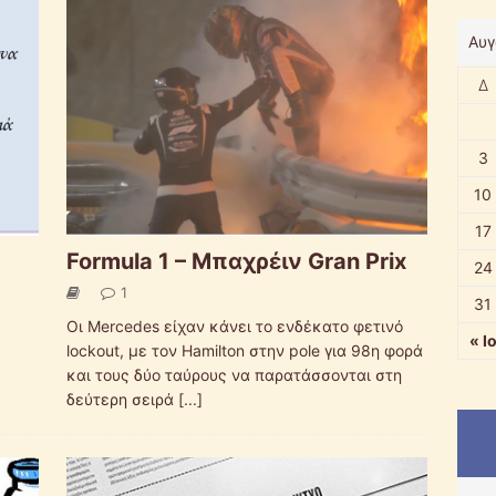
Αυγ
Δ
3
10
17
Formula 1 – Μπαχρέιν Gran Prix
24
1
31
Οι Mercedes είχαν κάνει το ενδέκατο φετινό
« Ι
lockout, με τον Hamilton στην pole για 98η φορά
και τους δύο ταύρους να παρατάσσονται στη
δεύτερη σειρά
[...]