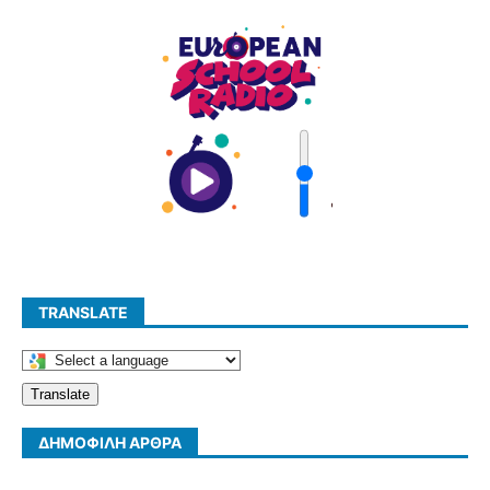
'
TRANSLATE
Translate
ΔΗΜΟΦΙΛΉ ΆΡΘΡΑ