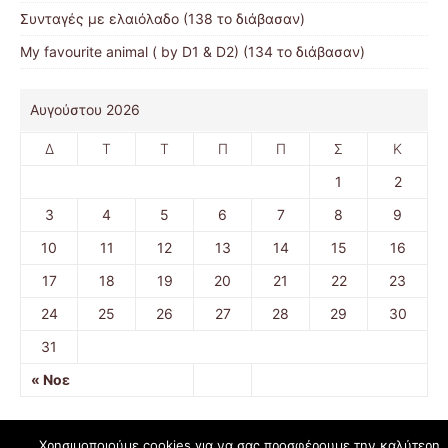
Συνταγές με ελαιόλαδο (138 το διάβασαν)
My favourite animal ( by D1 & D2) (134 το διάβασαν)
Αυγούστου 2026
Δ
Τ
Τ
Π
Π
Σ
Κ
1
2
3
4
5
6
7
8
9
10
11
12
13
14
15
16
17
18
19
20
21
22
23
24
25
26
27
28
29
30
31
« Νοε
Χρησιμοποιούμε cookies για να σας προσφέρουμε την καλύτερη