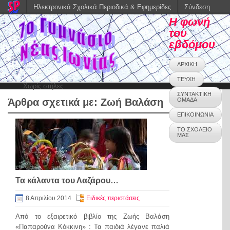
Ηλεκτρονικά Σχολικά Περιοδικά & Εφημερίδες
Σύνδεση
Η φωνή
του
εβδόμου
ΑΡΧΙΚΗ
ΤΕΥΧΗ
Χωρίς στήλες
ΣΥΝΤΑΚΤΙΚΗ
Άρθρα σχετικά με:
Ζωή Βαλάση
ΟΜΑΔΑ
ΕΠΙΚΟΙΝΩΝΙΑ
ΤΟ ΣΧΟΛΕΙΟ
ΜΑΣ
Τα κάλαντα του Λαζάρου…
8 Απριλίου 2014
Ειδικές περιστάσεις
Από το εξαιρετικό βιβλίο της Ζωής Βαλάση
«Παπαρούνα Κόκκινη» : Τα παιδιά λέγανε παλιά