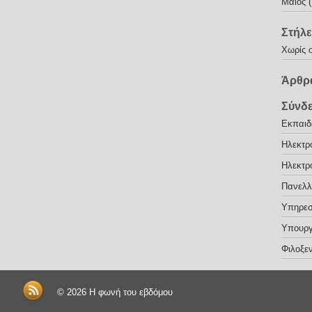
Μάιος 
Στήλε
Χωρίς 
Άρθρα
Σύνδ
Εκπαιδε
Ηλεκτρ
Ηλεκτρ
Πανελλ
Υπηρεσ
Υπουργ
Φιλοξεν
© 2026
Η φωνή του εβδόμου