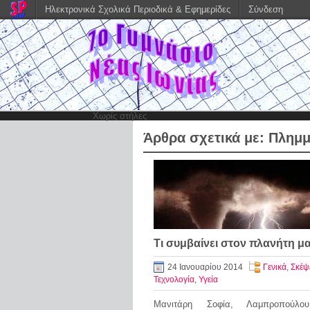
Ηλεκτρονικά Σχολικά Περιοδικά & Εφημερίδες
Σύνδεση
Χωρίς στήλες
Άρθρα σχετικά με:
Πλημμ
Τι συμβαίνει στον πλανήτη μα
24 Ιανουαρίου 2014
Γενικά
,
Σκέψ
Τεχνολογία
,
Υγεία
Μανιτάρη Σοφία, Λαμπροπούλου