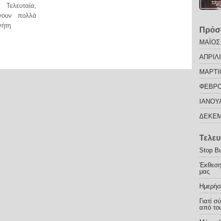
Τελευταία,
νουν πολλά
νήτη
Πρόσ
ΜΑΪΟΣ
ΑΠΡΙΛΙ
ΜΑΡΤΙ
ΦΕΒΡΟ
ΙΑΝΟΥ
ΔΕΚΕΜ
Τελευ
Stop Bu
Έκθεση
μας
Ημερήσ
Γιατί σ
από του