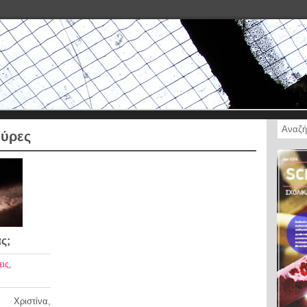
ύρες
ς;
εις
,
 Χριστίνα,