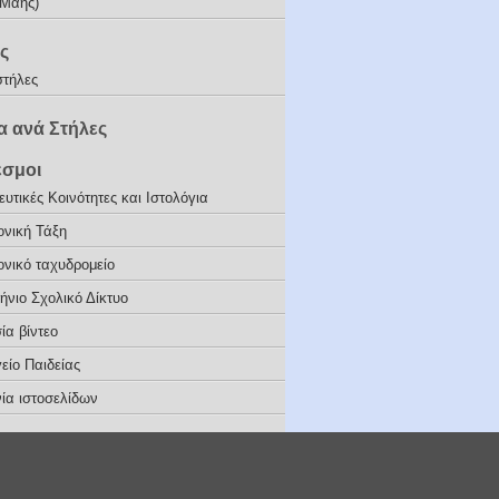
(Μάης)
ς
στήλες
 ανά Στήλες
εσμοι
υτικές Κοινότητες και Ιστολόγια
ονική Τάξη
ονικό ταχυδρομείο
ήνιο Σχολικό Δίκτυο
ία βίντεο
είο Παιδείας
ία ιστοσελίδων