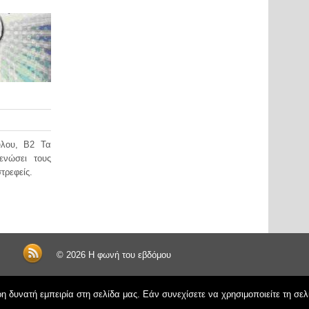
λου, Β2 Τα
ενώσει τους
τρεφείς.
© 2026
Η φωνή του εβδόμου
 δυνατή εμπειρία στη σελίδα μας. Εάν συνεχίσετε να χρησιμοποιείτε τη σελ
Όροι Χρήσης schoolpress.sch.gr
|
Δήλωση προσβασιμότητας