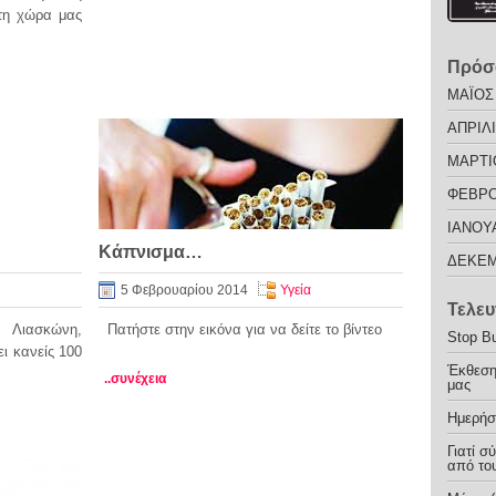
στη χώρα μας
Πρόσ
ΜΑΪΟΣ
ΑΠΡΙΛΙ
ΜΑΡΤΙ
ΦΕΒΡΟ
ΙΑΝΟΥ
Κάπνισμα…
ΔΕΚΕΜ
5 Φεβρουαρίου 2014
Υγεία
Τελευ
 Λιασκώνη,
Πατήστε στην εικόνα για να δείτε το βίντεο
Stop Bu
ι κανείς 100
Έκθεση
..συνέχεια
μας
Ημερήσ
Γιατί σ
από του