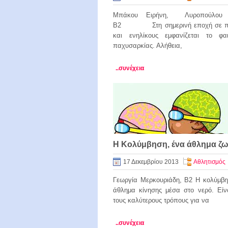
Μπάκου Ειρήνη, Λυροπούλου
Β2 Στη σημερινή εποχή σε πο
και ενηλίκους εμφανίζεται το φα
παχυσαρκίας. Αλήθεια,
..συνέχεια
H Κολύμβηση, ένα άθλημα ζ
17 Δεκεμβρίου 2013
Αθλητισμός
Γεωργία Μερκουριάδη, Β2 Η κολύμβη
άθλημα κίνησης μέσα στο νερό. Είν
τους καλύτερους τρόπους για να
..συνέχεια