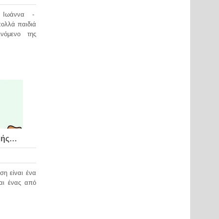
 Ιωάννα -
λλά παιδιά
ινόμενο της
ωής…
ση είναι ένα
αι ένας από