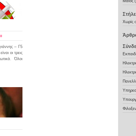
Μάιος 
Στήλε
Χωρίς 
Άρθρα
ία
Σύνδ
γιάννης – Γ5
ναι οι τρεις
Εκπαιδε
ωτικά. Όλοι
Ηλεκτρ
Ηλεκτρ
Πανελλ
Υπηρεσ
Υπουργ
Φιλοξεν