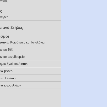
(Μάης)
ς
στήλες
 ανά Στήλες
εσμοι
υτικές Κοινότητες και Ιστολόγια
ονική Τάξη
ονικό ταχυδρομείο
ήνιο Σχολικό Δίκτυο
ία βίντεο
είο Παιδείας
ία ιστοσελίδων