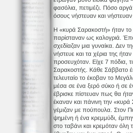
φασόλια, πετιμέζι. Πόσο αργ
όσους νήστευαν και νήστευαν 
Η «κυρά Σαρακοστή» ήταν το 
παρίσταναν ως καλογριά. Έπα
σχεδίαζαν μια γυναίκα. Δεν τη
νήστευε και τα χέρια της ήτα
προσευχόταν. Είχε 7 πόδια, τ
Σαρακοστής. Κάθε Σάββατο έκ
τελευταίο το έκοβαν το Μεγάλ
μέσα σε ένα ξερό σύκο ή σε έ
έβρισκε πίστευαν πως θα ήτα
έκαναν και πάνινη την «κυρά 
γέμιζαν με πούπουλα. Στον Π
ψημένη ή ένα κρεμμύδι, έμπη
στο ταβάνι και κρεμόταν όλη