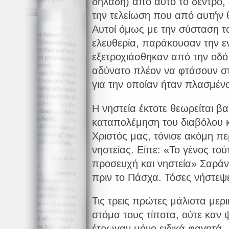
δηλαδή) από αυτό το δέντρο,
την τελείωση που από αυτήν θ
Aυτοί όμως με την σύσταση το
ελευθερία, παράκουσαν την εν
εξετροχιάσθηκαν από την οδό 
αδύνατο πλέον να φτάσουν στ
για την οποίαν ήταν πλασμένο
Η νηστεία έκτοτε θεωρείται β
καταπολέμηση του διαβόλου 
Χριστός μας, τόνισε ακόμη πε
νηστείας. Είπε: «Το γένος τού
προσευχή και νηστεία» Σαράν
πριν το Πάσχα. Τόσες νήστεψε
Τις τρεις πρώτες μάλιστα μερ
στόμα τους τίποτα, ούτε καν 
έτρωγαν μόνο ειδικά φαγητά 