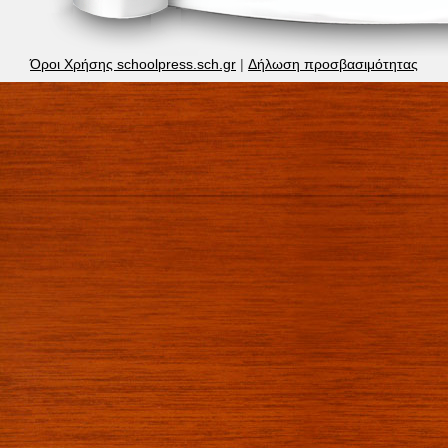
Όροι Χρήσης schoolpress.sch.gr
|
Δήλωση προσβασιμότητας