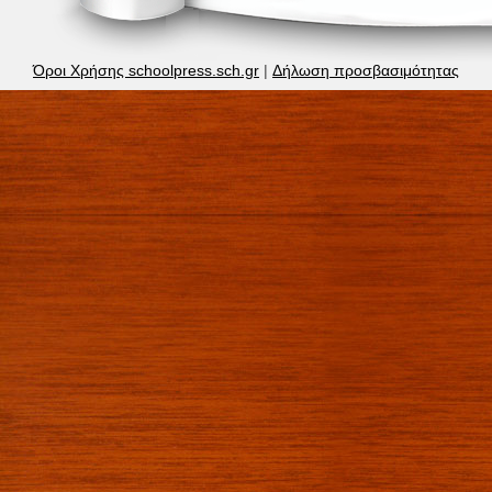
Όροι Χρήσης schoolpress.sch.gr
|
Δήλωση προσβασιμότητας