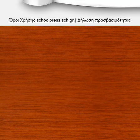
Όροι Χρήσης schoolpress.sch.gr
|
Δήλωση προσβασιμότητας