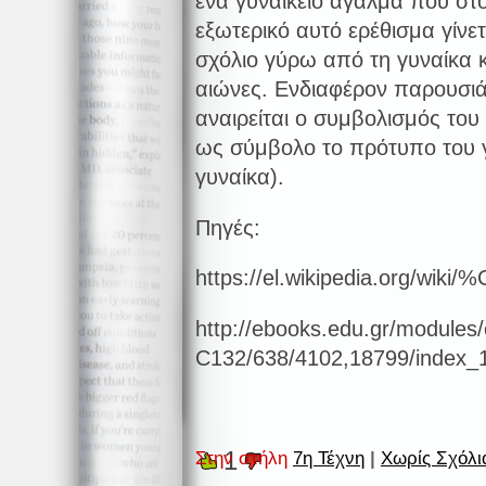
ένα γυναικείο άγαλμα που στο
εξωτερικό αυτό ερέθισμα γίνετ
σχόλιο γύρω από τη γυναίκα κ
αιώνες. Ενδιαφέρον παρουσιάζ
αναιρείται ο συμβολισμός του 
ως σύμβολο το πρότυπο του 
γυναίκα).
Πηγές:
https://el.wikipedia.
http://ebooks.edu.gr/module
C132/638/4102,18799/index_
1
Στην στήλη
7η Τέχνη
|
Χωρίς Σχόλι