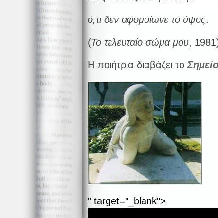
ό,τι δεν αφομοίωνε το ύψος
.
(
Το τελευταίο σώμα μου
, 1981
Η ποιήτρια διαβάζει το
Σημεί
" target="_blank">