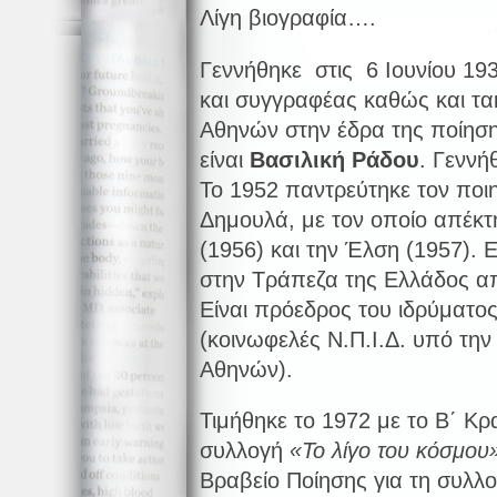
Λίγη βιογραφία….
Γεννήθηκε στις 6 Ιουνίου 1931
και συγγραφέας καθώς και τα
Αθηνών στην έδρα της ποίηση
είναι
Βασιλική Ράδου
. Γεννή
Το 1952 παντρεύτηκε τον ποιη
Δημουλά, με τον οποίο απέκτ
(1956) και την Έλση (1957).
στην Τράπεζα της Ελλάδος απ
Είναι πρόεδρος του ιδρύματο
(κοινωφελές Ν.Π.Ι.Δ. υπό την
Αθηνών).
Τιμήθηκε το 1972 με το Β΄ Κρ
συλλογή
«Το λίγο του κόσμου
Βραβείο Ποίησης για τη συλλο