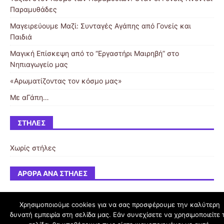
Παραμυθάδες
Μαγειρεύουμε Μαζί: Συνταγές Αγάπης από Γονείς και
Παιδιά
Μαγική Επίσκεψη από το “Εργαστήρι Μαιρηβή” στο
Νηπιαγωγείο μας
«Αρωματίζοντας τον κόσμο μας»
Με αΓάπη…
ΣΤΉΛΕΣ
Χωρίς στήλες
ΆΡΘΡΑ ΑΝΆ ΣΤΉΛΕΣ
Χρησιμοποιούμε cookies για να σας προσφέρουμε την καλύτερη
δυνατή εμπειρία στη σελίδα μας. Εάν συνεχίσετε να χρησιμοποιείτε 
schoolpress.sch.gr