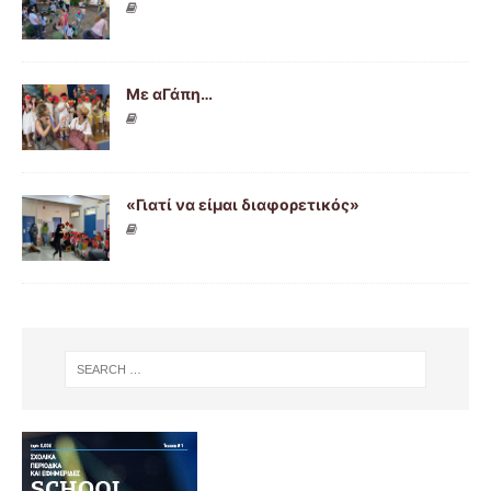
Με αΓάπη…
«Γιατί να είμαι διαφορετικός»