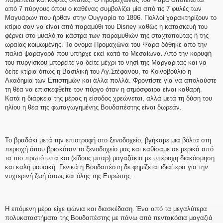
από 7 πύργους όπου ο καθένας συμβολίζει μία από τις 7 φυλές των
Μαγυάρων που ήρθαν στην Ουγγαρία το 1896. Πολλοί χαρακτηρίζουν το
κτίριο σαν να είναι από παραμύθι του Disney καθώς η κατασκευή του
φέρνει στο μυαλό τα κάστρα των παραμυθιών της σταχτοπούτας ή της
ωραίας κοιμωμένης. Το όνομα Προμαχώνα του Ψαρά δόθηκε από την
παλιά ψαραγορά που υπήρχε εκεί κατά το Μεσαίωνα. Από την κορυφή
του πυργίσκου μπορείτε να δείτε μέχρι το νησί της Μαργαρίτας και να
δείτε κτίρια όπως η Βασιλική του Αγ.Στέφανου, το Κοινοβούλιο η
Ακαδημία των Επιστημών και άλλα πολλά. Φροντίστε για να απολαύστε
τη θέα να επισκεφθείτε τον πύργο όταν η ατμόσφαιρα είναι καθαρή.
Κατά η διάρκεια της μέρας η είσοδος χρεώνεται, αλλά μετά τη δύση του
ηλίου η θέα της φωταγωγημένης Βουδαπέστης είναι δωρεάν.
Το βραδάκι μετά την επιστροφή στο ξενοδοχείο, βγήκαμε μια βόλτα στη
περιοχή όπου βρισκόταν το ξενοδοχείο μας και καθίσαμε σε μερικά από
τα πιο πρωτότυπα και (είδους μπαρ) μαγαζάκια με υπέροχη διακόσμηση
και καλή μουσική. Γενικά η Βουδαπέστη δε φημίζεται ιδιαίτερα για την
νυχτερινή ζωή όπως και όλης της Ευρώπης.
Η επόμενη μέρα είχε ψώνια και διασκέδαση. Ένα από τα μεγαλύτερα
πολυκαταστήματα της Βουδαπέστης με πάνω από πεντακόσια μαγαζιά