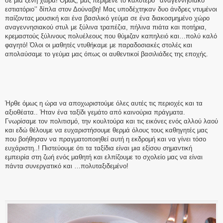
σε μια ξένη χώρα! Όμως, μας περίμενε το καλύτερο ‘’αναγεννησιακό
εστιατόριο’’ δίπλα στον Δούναβη! Μας υποδέχτηκαν δυο άνδρες ντυμένοι
παίζοντας μουσική και ένα βασιλικό γεύμα σε ένα διακοσμημένο χώρο
αναγεννησιακού στυλ με ξύλινα τραπέζια, πήλινα πιάτα και ποτήρια,
κρεμαστούς ξύλινους πολυέλεους που θύμιζαν καπηλειό και…πολύ καλό
φαγητό! Όλοι οι μαθητές ντυθήκαμε με παραδοσιακές στολές και
απολαύσαμε το γεύμα μας όπως οι αυθεντικοί βασιλιάδες της εποχής.
Ήρθε όμως η ώρα να αποχωριστούμε όλες αυτές τις περιοχές και τα
αξιοθέατα.. Ήταν ένα ταξίδι γεμάτο από καινούρια πράγματα.
Γνωρίσαμε τον πολιτισμό, την κουλτούρα και τις εικόνες ενός αλλού λαού
και εδώ θέλουμε να ευχαριστήσουμε θερμά όλους τους καθηγητές μας
που βοήθησαν να πραγματοποιηθεί αυτή η εκδρομή και να γίνει τόσο
ευχάριστη..! Πιστεύουμε ότι τα ταξίδια είναι μια εξίσου σημαντική
εμπειρία στη ζωή ενός μαθητή και ελπίζουμε το σχολείο μας να είναι
πάντα συνεργατικό και …πολυταξιδεμένο!