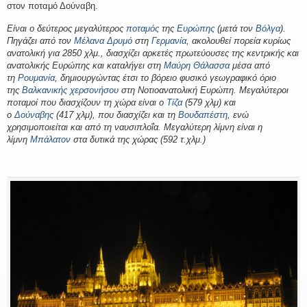
στον ποταμό Δούναβη.
Είναι ο δεύτερος μεγαλύτερος
ποταμός
της
Ευρώπης
(μετά τον
Βόλγα
).
Πηγάζει από τον
Μέλανα Δρυμό
στη
Γερμανία
, ακολουθεί πορεία κυρίως
ανατολική για 2850 χλμ., διασχίζει αρκετές πρωτεύουσες της κεντρικής και
ανατολικής Ευρώπης και καταλήγει στη
Μαύρη Θάλασσα
μέσα από
τη
Ρουμανία
, δημιουργώντας έτσι το βόρειο φυσικό γεωγραφικό όριο
της
Βαλκανικής χερσονήσου
στη Νοτιοανατολική Ευρώπη. Μεγαλύτεροι
ποταμοί που διασχίζουν τη χώρα είναι ο
Τίζα
(579 χλμ) και
ο
Δούναβης
(417 χλμ), που διασχίζει και τη
Βουδαπέστη
, ενώ
χρησιμοποιείται και από τη ναυσιπλοΐα. Μεγαλύτερη λίμνη είναι η
λίμνη
Μπάλατον
στα δυτικά της χώρας (592 τ.χλμ.)