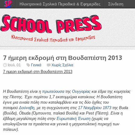
Ηλεκτρονικά Σχολικά Περιοδικά & Εφημερίδες
Σύνδεση
7 ήμερη εκδρομή στη Βουδαπέστη 2013
Ιουλ. 01
Γενικά
Χωρίς Σχόλια
7 ημερη εκδρομή στη Βουδαπέστη 2013
Η Βουδαπέστη είναι η
πρωτεύουσα
της
Ουγγαρίας
και έδρα της κομητείας
της Πέστης. Έχει περίπου 1,7 εκατομμύρια κατοίκους
Η Βουδαπέστη
.
έγινε μια ενιαία πόλη που καταλαμβάνει και τις δύο όχθες του
ποταμού
Δούναβη
, με τη συγχώνευση στις
17 Νοεμβρίου
1873
της Buda
(Βούδα), Óbuda (Όμπουντα, παλαιά Βούδα) και Pest (Πέστη). Είναι η
έβδομη μεγαλύτερη πόλη στην
Ευρωπαϊκή Ένωση
(χωρίς να
υπολογίζονται τα προάστια και γενικά η μητροπολιτική περιοχή των
πόλεων).