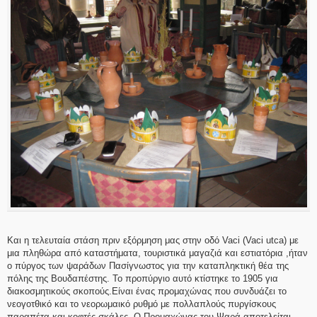
Και η τελευταία στάση πριν εξόρμηση μας στην οδό Vaci (Vaci utca) με
μια πληθώρα από καταστήματα, τουριστικά μαγαζιά και εστιατόρια ,ήταν
ο πύργος των ψαράδων Πασίγνωστος για την καταπληκτική θέα της
πόλης της Βουδαπέστης. Το προπύργιο αυτό κτίστηκε το 1905 για
διακοσμητικούς σκοπούς.Είναι ένας προμαχώνας που συνδυάζει το
νεογοτθικό και το νεορωμαικό ρυθμό με πολλαπλούς πυργίσκους
παραπέτα και κοφτές σκάλες. Ο Προμαχώνας του Ψαρά αποτελείται