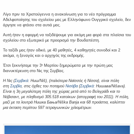
Λίγο πριν τα Χριστούγεννα η ανακοίνωση για το νέο πρόγραμμα
Αδελφοποίησης του σχολείου μας με Ελληνόφωνο Oυγγρικό σχολείο, δεν
άργησε να φτάσει στα αυτιά μας.
Αυτή ήταν η αφορμή να ταξιδέψουμε για ακόμη μια φορά στα πλαίσια του
σχολείου στο εξωτερικό με προορισμό την Βουδαπέστη.
Το ταξίδι μας ήταν οδικό, με 40 μαθητές, 4 καθηγητές συνοδοί και 2
ακόμα, η ξεναγός και ο αρχηγός της εκδρομής.
Έτσι ξεκινήσαμε την 3
Μαρτίου ξημερώματα με την πρώτη μας
η
διανυκτέρευση στο Νις της Σερβίας.
Η Νις (
Σερβικά
: Ниш/Niš), (παλιότερα Ναϊσσός ή Νίσσα), είναι πόλη
στη
Σερβία
, στις όχθες του ποταμού
Νισάβα
(
Σερβικά
: Нишава/Nišava).
Είναι η 3η μεγαλύτερη πόλη της χώρας μετά από το Βελιγράδι και το
Νόβισαντ, με πληθυσμό 305.518 κατοίκων (απογραφή του 2011). Η πόλη,
μαζί με τα λουτρά Нишка Бања/Niška Banja και 68 προάστια, καλύπτει
μια έκταση περίπου 597 τετραγωνικών χιλιομέτρων.