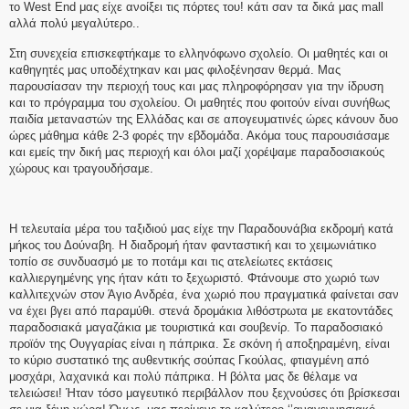
το West End μας είχε ανοίξει τις πόρτες του! κάτι σαν τα δικά μας mall
αλλά πολύ μεγαλύτερο..
Στη συνεχεία επισκεφτήκαμε το ελληνόφωνο σχολείο. Οι μαθητές και οι
καθηγητές μας υποδέχτηκαν και μας φιλοξένησαν θερμά. Μας
παρουσίασαν την περιοχή τους και μας πληροφόρησαν για την ίδρυση
και το πρόγραμμα του σχολείου. Οι μαθητές που φοιτούν είναι συνήθως
παιδία μεταναστών της Ελλάδας και σε απογευματινές ώρες κάνουν δυο
ώρες μάθημα κάθε 2-3 φορές την εβδομάδα. Ακόμα τους παρουσιάσαμε
και εμείς την δική μας περιοχή και όλοι μαζί χορέψαμε παραδοσιακούς
χώρους και τραγουδήσαμε.
Η τελευταία μέρα του ταξιδιού μας είχε την Παραδουνάβια εκδρομή κατά
μήκος του Δούναβη. Η διαδρομή ήταν φανταστική και το χειμωνιάτικο
τοπίο σε συνδυασμό με το ποτάμι και τις ατελείωτες εκτάσεις
καλλιεργημένης γης ήταν κάτι το ξεχωριστό. Φτάνουμε στο χωριό των
καλλιτεχνών στον Άγιο Ανδρέα, ένα χωριό που πραγματικά φαίνεται σαν
να έχει βγει από παραμύθι. στενά δρομάκια λιθόστρωτα με εκατοντάδες
παραδοσιακά μαγαζάκια με τουριστικά και σουβενίρ. Το παραδοσιακό
προϊόν της Ουγγαρίας είναι η πάπρικα. Σε σκόνη ή αποξηραμένη, είναι
το κύριο συστατικό της αυθεντικής σούπας Γκούλας, φτιαγμένη από
μοσχάρι, λαχανικά και πολύ πάπρικα. Η βόλτα μας δε θέλαμε να
τελειώσει! Ήταν τόσο μαγευτικό περιβάλλον που ξεχνούσες ότι βρίσκεσαι