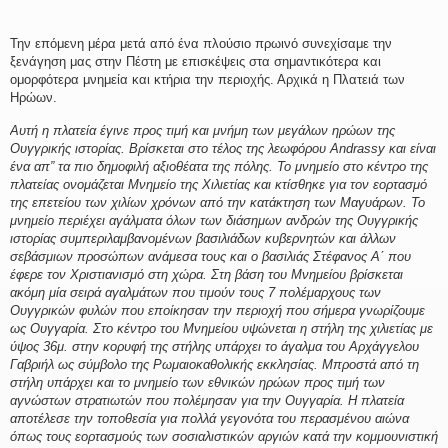
Την επόμενη μέρα μετά από ένα πλούσιο πρωινό συνεχίσαμε την
ξενάγηση μας στην Πέστη με επισκέψεις στα σημαντικότερα και
ομορφότερα μνημεία και κτήρια την περιοχής. Αρχικά η Πλατειά των
Ηρώων.
Αυτή η πλατεία έγινε προς τιμή και μνήμη των μεγάλων ηρώων της
Ουγγρικής ιστορίας. Βρίσκεται στο τέλος της λεωφόρου Andrassy και είναι
ένα απ” τα πιο δημοφιλή αξιοθέατα της πόλης. Το μνημείο στο κέντρο της
πλατείας ονομάζεται Μνημείο της Xιλιετίας και κτίσθηκε για τον εορτασμό
της επετείου των χιλίων χρόνων από την κατάκτηση των Μαγυάρων. Το
μνημείο περιέχει αγάλματα όλων των διάσημων ανδρών της Ουγγρικής
ιστορίας συμπεριλαμβανομένων βασιλιάδων κυβερνητών και άλλων
σεβάσμιων προσώπων ανάμεσα τους και ο βασιλιάς Στέφανος Α΄ που
έφερε τον Χριστιανισμό στη χώρα. Στη βάση του Μνημείου βρίσκεται
ακόμη μία σειρά αγαλμάτων που τιμούν τους 7 πολέμαρχους των
Ουγγρικών φυλών που εποίκησαν την περιοχή που σήμερα γνωρίζουμε
ως Ουγγαρία. Στο κέντρο του Μνημείου υψώνεται η στήλη της χιλιετίας με
ύψος 36μ. στην κορυφή της στήλης υπάρχει το άγαλμα του Αρχάγγελου
Γαβριήλ ως σύμβολο της Ρωμαιοκαθολικής εκκλησίας. Μπροστά από τη
στήλη υπάρχει και το μνημείο των εθνικών ηρώων προς τιμή των
αγνώστων στρατιωτών που πολέμησαν για την Ουγγαρία. Η πλατεία
αποτέλεσε την τοποθεσία για πολλά γεγονότα του περασμένου αιώνα
όπως τους εορτασμούς των σοσιαλιστικών αργιών κατά την κομμουνιστική