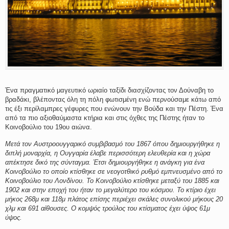
Ένα πραγματικό μαγευτικό ωριαίο ταξίδι διασχίζοντας τον Δούναβη το
βραδάκι, βλέποντας όλη τη πόλη φωτισμένη ενώ περνούσαμε κάτω από
τις έξι περίλαμπρες γέφυρες που ενώνουν την Βούδα και την Πέστη. Ένα
από τα πιο αξιοθαύμαστα κτήρια και στις όχθες της Πέστης ήταν το
Κοινοβούλιο του 19ου αιώνα.
Μετά τον Αυστροουγγαρικό συμβιβασμό του 1867 όπου δημιουργήθηκε η
διπλή μοναρχία, η Ουγγαρία έλαβε περισσότερη ελευθερία και η χώρα
απέκτησε δικό της σύνταγμα. Έτσι δημιουργήθηκε η ανάγκη για ένα
Κοινοβούλιο το οποίο κτίσθηκε σε νεογοτθικό ρυθμό εμπνευσμένο από το
Κοινοβούλιο του Λονδίνου. Το Κοινοβούλιο κτίσθηκε μεταξύ του 1885 και
1902 και στην εποχή του ήταν το μεγαλύτερο του κόσμου. Το κτίριο έχει
μήκος 268μ και 118μ πλάτος επίσης περιέχει σκάλες συνολικού μήκους 20
χλμ και 691 αίθουσες. Ο κομψός τρούλος του κτίσματος έχει ύψος 61μ
ύψος.