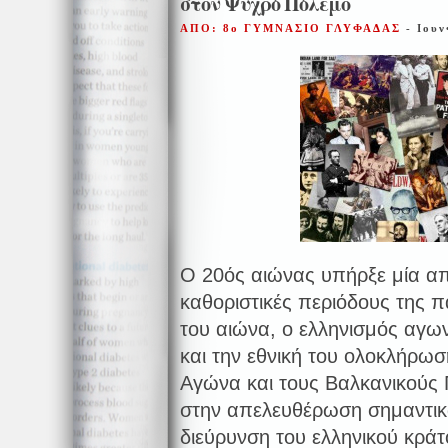
στον Ψυχρό Πόλεμο
ΑΠΟ: 8ο ΓΥΜΝΑΣΙΟ ΓΛΥΦΑΔΑΣ
- Ιουν
Ο 20ός αιώνας υπήρξε μία από
καθοριστικές περιόδους της π
του αιώνα, ο ελληνισμός αγων
και την εθνική του ολοκλήρω
Αγώνα και τους Βαλκανικούς 
στην απελευθέρωση σημαντικ
διεύρυνση του ελληνικού κρά