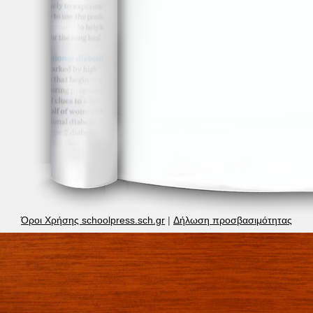
Όροι Χρήσης schoolpress.sch.gr
|
Δήλωση προσβασιμότητας