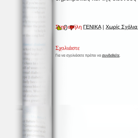
0
Στην στήλη
ΓΕΝΙΚΑ
|
Χωρίς Σχόλια
Σχολιάστε
Για να σχολιάσετε πρέπει να
συνδεθείτε
.