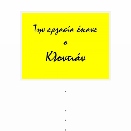
*
*
*
*