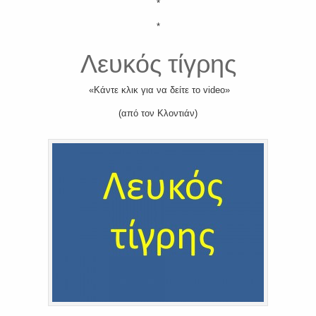
*
*
Λευκός τίγρης
«Κάντε κλικ για να δείτε το video»
(από τον Κλοντιάν)