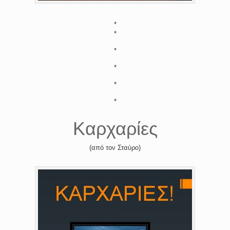
*
*
*
*
*
*
Καρχαρίες
(από τον Σταύρο)