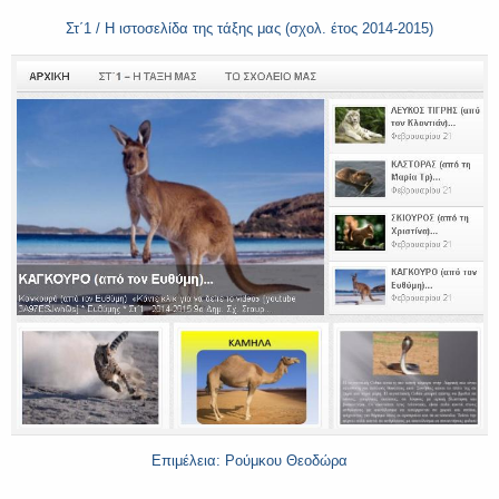
Στ΄1 / Η ιστοσελίδα της τάξης μας (σχολ. έτος 2014-2015)
Επιμέλεια: Ρούμκου Θεοδώρα