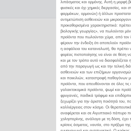
λιπάσματος και ορμόνης. Αυτή η μορφή β
φυσικές και όχι χημικές διεργασίες, και
φαρμάκων, ορμονών) ή άλλων προστατευ
αντιμετώπιση ασθενειών και μικροοργαν
προκαθορισμένα χαρακτηριστικά: πρέπει
βιολογικής γεωργίας», να πωλούνται μόν
προϊόντα που πωλούνται χύμα, από τον ί
φέρουν την ένδειξη ότι αποτελούν προϊό
η ασφάλεια του καταναλωτή, θα πρέπει ν
φορέας πιστοποίησης να είναι σε θέση να
και με τον τρόπο αυτό να διασφαλίζεται 
από την παραγωγή ως και την τελική διά
ασθενειών και των επιζήμιων οργανισμών
και ποικιλιών, καταστροφή παθογόνων μ
προϊόντα, που απευθύνονται σε όλες τις
γαλακτοκομικά προϊόντα, ψωμί και προϊό
φρυγανιές, παιδικά τρόφιμα και επιδ
ξεχωρίζει για την άριστη ποιότητά του, 
καλλιέργειας στον κόσμο. Οι θεραπευτικέ
αναφέρεται και σε Αιγυπτιακό πάπυρο πο
χοληστερίνης, ανάλογα με τη δόση, έχει
κρίσεις άσματος, ναυτία, στο πρήξιμο τη
εμμηναγωγό και αντιπυρετικό. Ο κρόκος 