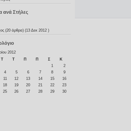
 ανά Στήλες
η
χος
(20 άρθρα) (13 Δεκ 2012 )
ολόγιο
ρίου 2012
Τ
Τ
Π
Π
Σ
Κ
1
2
4
5
6
7
8
9
11
12
13
14
15
16
18
19
20
21
22
23
25
26
27
28
29
30