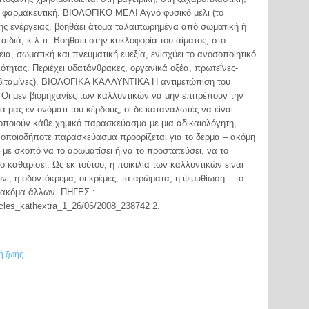
τη φαρμακευτική. ΒΙΟΛΟΓΙΚΟ ΜΕΛΙ Αγνό φυσικό μέλι (το
ρης ενέργειας, βοηθάει άτομα ταλαιπωρημένα από σωματική ή
αιδιά, κ.λ.π. Βοηθάει στην κυκλοφορία του αίματος, στο
εια, σωματική και πνευματική ευεξία, ενισχύει το ανοσοποιητικό
ότητας. Περιέχει υδατάνθρακες, οργανικά οξέα, πρωτεΐνες-
ι βιταμίνες). ΒΙΟΛΟΓΙΚΑ ΚΑΛΛΥΝΤΙΚΑ Η αντιμετώπιση του
 Οι μεν βιομηχανίες των καλλυντικών να μην επιτρέπουν την
μας εν ονόματι του κέρδους, οι δε καταναλωτές να είναι
οχοποιούν κάθε χημικό παρασκεύασμα με μια αδικαιολόγητη,
ι οποιοδήποτε παρασκεύασμα προορίζεται για το δέρμα – ακόμη
– με σκοπό να το αρωματίσει ή να το προστατεύσει, να το
ο καθαρίσει. Ως εκ τούτου, η ποικιλία των καλλυντικών είναι
ι, η οδοντόκρεμα, οι κρέμες, τα αρώματα, η ψιμυθίωση – το
ν ακόμα άλλων. ΠΗΓΕΣ :
rticles_kathextra_1_26/06/2008_238742 2.
ή ζωής