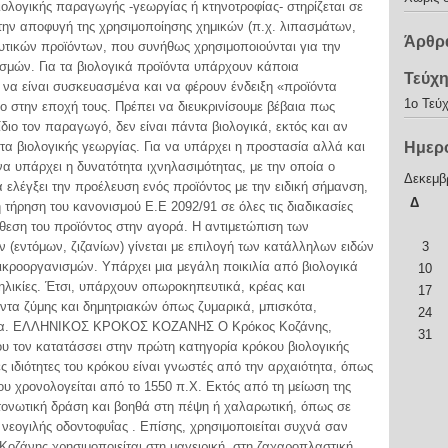
ιολογικής παραγωγής -γεωργίας ή κτηνοτροφίας- στηρίζεται σε
 στην αποφυγή της χρησιμοποίησης χημικών (π.χ. λιπασμάτων,
Άρθρα
τικών προϊόντων, που συνήθως χρησιμοποιούνται για την
ισμών. Για τα βιολογικά προϊόντα υπάρχουν κάποια
Τεύχ
 να είναι συσκευασμένα και να φέρουν ένδειξη «προϊόντα
1o Τεύ
ο στην εποχή τους. Πρέπει να διευκρινίσουμε βέβαια πως
διο τον παραγωγό, δεν είναι πάντα βιολογικά, εκτός και αν
ντα βιολογικής γεωργίας. Για να υπάρχει η προστασία αλλά και
Ημερ
α υπάρχει η δυνατότητα ιχνηλασιμότητας, με την οποία ο
Δεκεμβ
 ελέγξει την προέλευση ενός προϊόντος με την ειδική σήμανση,
Δ
η τήρηση του κανονισμού Ε.Ε 2092/91 σε όλες τις διαδικασίες
θεση του προϊόντος στην αγορά. Η αντιμετώπιση των
 (εντόμων, ζιζανίων) γίνεται με επιλογή των κατάλληλων ειδών
3
ικροοργανισμών. Υπάρχει μια μεγάλη ποικιλία από βιολογικά
10
 ηλικίες. Έτσι, υπάρχουν οπωροκηπευτικά, κρέας και
17
ντα ζύμης και δημητριακών όπως ζυμαρικά, μπισκότα,
24
όρπια. ΕΛΛΗΝΙΚΟΣ ΚΡΟΚΟΣ ΚΟΖΑΝΗΣ Ο Κρόκος Κοζάνης,
31
που τον κατατάσσει στην πρώτη κατηγορία κρόκου βιολογικής
ς ιδιότητες του κρόκου είναι γνωστές από την αρχαιότητα, όπως
υ χρονολογείται από το 1550 π.Χ. Εκτός από τη μείωση της
 τονωτική δράση και βοηθά στη πέψη ή χαλαρωτική, όπως σε
ς νεογιλής οδοντοφυΐας . Επίσης, χρησιμοποιείται συχνά σαν
Κοζάνης χρησιμοποιείται στη μαγειρική, στη ζαχαροπλαστική,