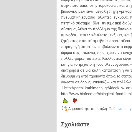
στην ποτοποιία, στην τυροκομία , και σ
βιολογικό μέλι είναι μεγάλη πηγή γρήγο
πνευματική εργασία, αθλητές, εγκύους, π
πεπτικό σύστημα, δίνει πνευματική διαύγ
σύστημα, λύνει το πρόβλημα της δυσκοιλι
αμινοξέα, μεταλλικά άλατα, ένζυμα, κα
ζητήματος απαιτεί αμοιβαία προσπάθεια.
παραγωγή ύποπτων εισβολέων στο δέρμα 
ώριμοι στις επιλογές τους, χωρίς να εν
πολλές φορές, υστερία. Καλλυντικό είνα
και για το τριχωτό ή τους βλεννογόνους 
διατηρήσει σε μια καλή κατάσταση ή να τ
διευρυμένη από προϊόντα όπως το σαπούν
γνωστό σε όλους μακιγιάζ – και πολλώ
1.http://portal.kathimerini.gr/4dcgi/_w_a
http://www.biofeed.gr/biological_food.html
Δημοσιεύτηκε στη στήλη:
Πράσινο - πηγ
Σχολιάστε