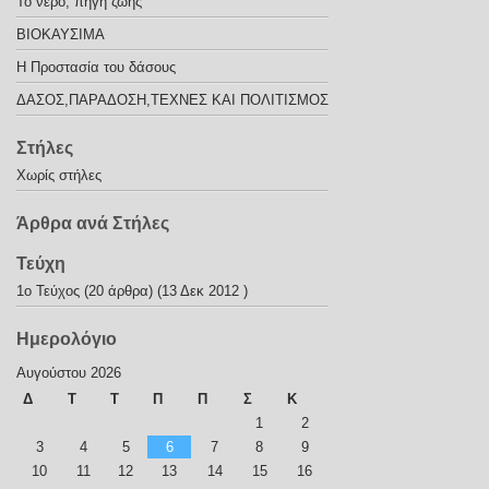
Το νερό, πηγή ζωής
ΒΙΟΚΑΥΣΙΜΑ
Η Προστασία του δάσους
ΔΑΣΟΣ,ΠΑΡΑΔΟΣΗ,ΤΕΧΝΕΣ ΚΑΙ ΠΟΛΙΤΙΣΜΟΣ
Στήλες
Χωρίς στήλες
Άρθρα ανά Στήλες
Τεύχη
1o Τεύχος
(20 άρθρα) (13 Δεκ 2012 )
Ημερολόγιο
Αυγούστου 2026
Δ
Τ
Τ
Π
Π
Σ
Κ
1
2
3
4
5
6
7
8
9
10
11
12
13
14
15
16