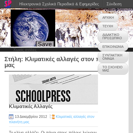
Ηλεκτρονικά Σχολικά Περιοδικά & Εφημερίδες
Σύνδεση
ΑΡΧΙΚΗ
ΤΕΥΧΗ
ΔΙΔΑΚΤΙΚΟ
ΠΡΟΣΩΠΙΚΟ
ΕΠΙΚΟΙΝΩΝΙΑ
Χωρίς στήλες
ΣΥΝΤΑΚΤΙΚΗ
Στήλη:
Κλιματικές αλλαγές στον πλανήτη
ΟΜΑΔΑ
μας
ΤΟ ΣΧΟΛΕΙΟ
ΜΑΣ
Κλιματικές Αλλαγές
13 Δεκεμβρίου 2012
Κλιματικές αλλαγές στον
πλανήτη μας
Το κλίμα αλλάζει. Οι πάγοι στους πόλους λιώνουν,