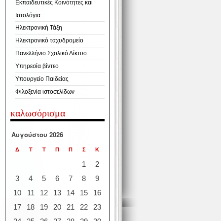
Εκπαιδευτικές Κοινότητες και
Ιστολόγια
Ηλεκτρονική Τάξη
Ηλεκτρονικό ταχυδρομείο
Πανελλήνιο Σχολικό Δίκτυο
Υπηρεσία βίντεο
Υπουργείο Παιδείας
Φιλοξενία ιστοσελίδων
καλωσόρισμα
Αυγούστου 2026
Δ
Τ
Τ
Π
Π
Σ
Κ
1
2
3
4
5
6
7
8
9
10
11
12
13
14
15
16
17
18
19
20
21
22
23