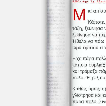
ΑΠΟ: Δημ. Σχ. Αδρι
Μ
ια απίστ
Κάποτε,
τάξη, ξεκίνησα
ξεκίνησα να πε
Ήθελα να πάω 
ώρα έφτασα στ
Είχε πάρα πολλ
κάποια ουρλιαχ
και
τρόμαξα πά
πολύ. Έτρεξα 
Καθώς όμως πρ
γλίστρησα και 
πάρα πολύ. Σιγ