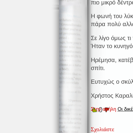
πιο μικρό δέντ
Η φωνή του λύκ
πάρα πολύ αλλά
Σε λίγο όμως τι
Ήταν το κυνηγό
Ηρέμησα, κατέβ
σπίτι.
Ευτυχώς ο σκύλ
Χρήστος Καραλ
0
Στην στήλη
Οι δικέ
Σχολιάστε