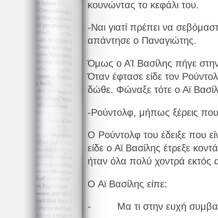
κουνώντας το κεφάλι του.
-Ναι γιατί πρέπει να σεβόμασ
απάντησε ο Παναγιώτης.
Όμως ο ΑΊ Βασίλης πήγε στην 
Όταν έφτασε είδε τον Ρούντολ
δώθε. Φώναξε τότε ο Αϊ Βασίλ
-Ρούντολφ, μήπως ξέρεις που 
Ο Ρούντολφ του έδειξε που είν
είδε ο Αϊ Βασίλης έτρεξε κοντά
ήταν όλα πολύ χοντρά εκτός 
Ο Αϊ Βασίλης είπε:
- Μα τι στην ευχή συμβαίν