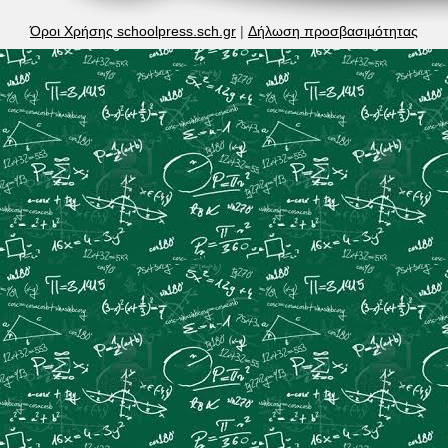
Όροι Χρήσης schoolpress.sch.gr
|
Δήλωση προσβασιμότητας