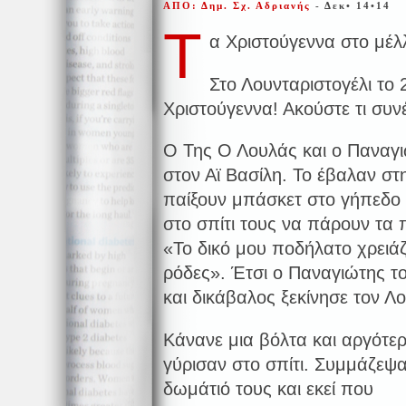
ΑΠΟ: Δημ. Σχ. Αδριανής
- Δεκ• 14•14
Τ
α Χριστούγεννα στο μέλ
Στο Λουνταριστογέλι το 
Χριστούγεννα! Ακούστε τι συν
Ο Της Ο Λουλάς και ο Παναγ
στον Αϊ Βασίλη. Το έβαλαν στ
παίξουν μπάσκετ στο γήπεδο
στο σπίτι τους να πάρουν τα 
«Το δικό μου ποδήλατο χρειά
ρόδες». Έτσι ο Παναγιώτης τ
και δικάβαλος ξεκίνησε τον 
Κάνανε μια βόλτα και αργότε
γύρισαν στο σπίτι. Συμμάζεψα
δωμάτιό τους και εκεί που