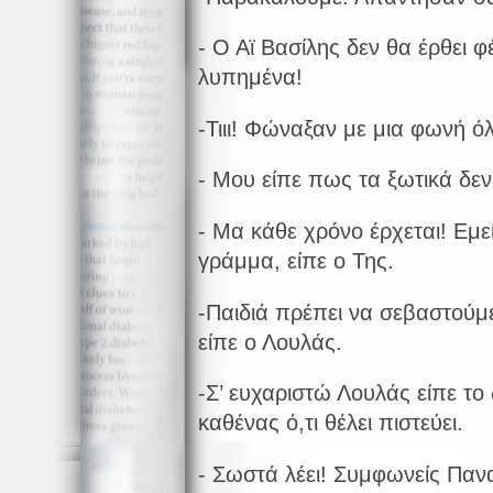
- Ο Αϊ Βασίλης δεν θα έρθει φ
λυπημένα!
-Τιιι! Φώναξαν με μια φωνή όλ
- Μου είπε πως τα ξωτικά δε
- Μα κάθε χρόνο έρχεται! Εμε
γράμμα, είπε ο Της.
-Παιδιά πρέπει να σεβαστούμε
είπε ο Λουλάς.
-Σ’ ευχαριστώ Λουλάς είπε το 
καθένας ό,τι θέλει πιστεύει.
- Σωστά λέει! Συμφωνείς Παν