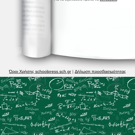
Όροι Χρήσης schoolpress.sch.gr
|
Δήλωση προσβασιμότητας