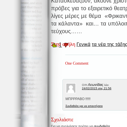
Κατασκευάζουν, ακούνε χριστ
πρόβες για το εξαιρετικό θεα
λίγες μέρες με θέμα «Φρικαν
τα κάλαντα» και… τα υπόλοιπ
τεύχους……
1
Στην στήλη
Γενικά
τα νέα της τάξη
One Comment
Λεωνίδας
Ο/Η
λέει:
24/02/2015 στις 21:56
ΜΠΡΡΡΑΒΟ !!!!!!
Συνδεθείτε για να απαντήσετε
Σχολιάστε
Για να σχολιάσετε πρέπει να
συνδεθείτε
.