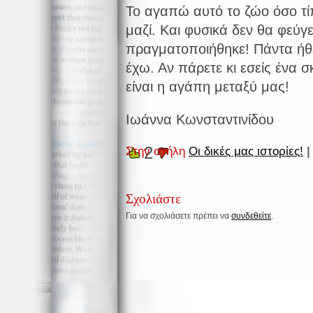
Το αγαπώ αυτό το ζώο όσο τί
μαζί. Και φυσικά δεν θα φεύγε
πραγματοποιήθηκε! Πάντα ήθε
έχω. Αν πάρετε κι εσείς ένα 
είναι η αγάπη μεταξύ μας!
Ιωάννα Κωνσταντινίδου
2
Στην στήλη
Οι δικές μας ιστορίες!
|
Σχολιάστε
Για να σχολιάσετε πρέπει να
συνδεθείτε
.