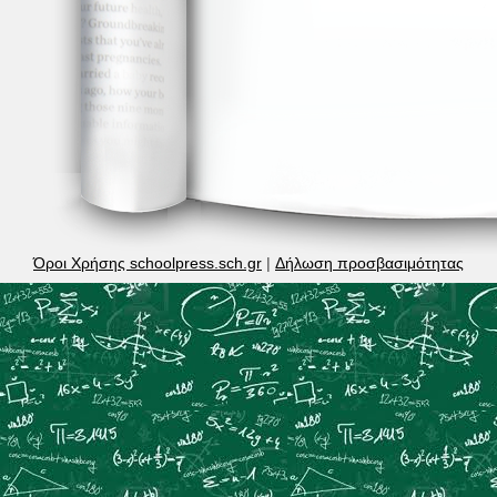
Όροι Χρήσης schoolpress.sch.gr
|
Δήλωση προσβασιμότητας