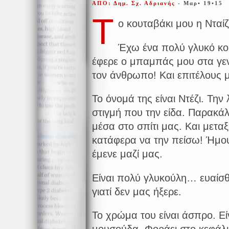
ΑΠΟ: Δημ. Σχ. Αδριανής
- Μαρ• 19•15
Τ
ο κουταβάκι μου η Νταί
Έχω ένα πολύ γλυκό κου
έφερε ο μπαμπάς μου στα γενέ
τον άνθρωπο! Και επιτέλους μ
Το όνομά της είναι Ντέζι. Τη
στιγμή που την είδα. Παρακάλ
μέσα στο σπίτι μας. Και μετ
κατάφερα να την πείσω! Ήμο
έμενε μαζί μας.
Είναι πολύ γλυκούλη… ευαίσ
γιατί δεν μας ήξερε.
Το χρώμα του είναι άσπρο. Είν