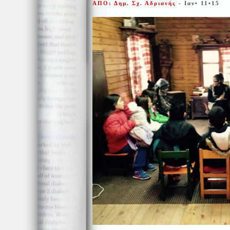
ΑΠΟ: Δημ. Σχ. Αδριανής
- Ιαν• 11•15