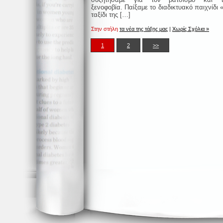
ξενοφοβία. Παίξαμε το διαδικτυακό παιχνίδι 
ταξίδι της […]
Στην στήλη
τα νέα της τάξης μας
|
Χωρίς Σχόλια »
1
2
>>