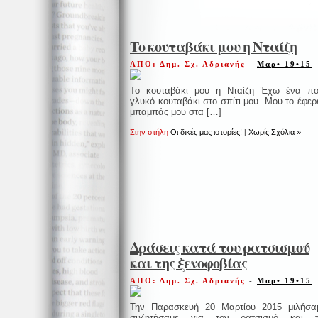
Το κουταβάκι μου η Νταίζη
ΑΠΟ: Δημ. Σχ. Αδριανής
-
Μαρ• 19•15
Το κουταβάκι μου η Νταίζη Έχω ένα π
γλυκό κουταβάκι στο σπίτι μου. Μου το έφερ
μπαμπάς μου στα […]
Στην στήλη
Οι δικές μας ιστορίες!
|
Χωρίς Σχόλια »
Δράσεις κατά του ρατσισμού
και της ξενοφοβίας
ΑΠΟ: Δημ. Σχ. Αδριανής
-
Μαρ• 19•15
Την Παρασκευή 20 Μαρτίου 2015 μιλήσα
συζητήσαμε για τον ρατσισμό και τ