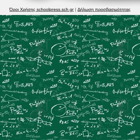
Όροι Χρήσης schoolpress.sch.gr
|
Δήλωση προσβασιμότητας