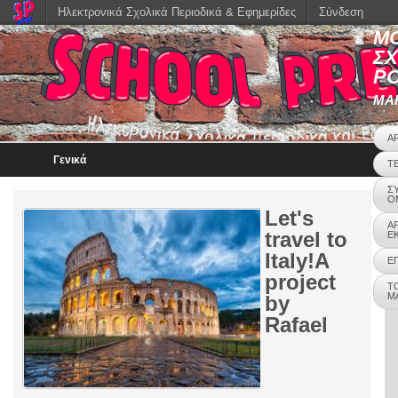
Ηλεκτρονικά Σχολικά Περιοδικά & Εφημερίδες
Σύνδεση
Μ
ΣΧ
Ρ
ΜΑΡ
Α
Γενικά
Τ
Σ
Ο
Let's
Α
travel to
Ε
Italy!A
Ε
project
Τ
Μ
by
Rafael