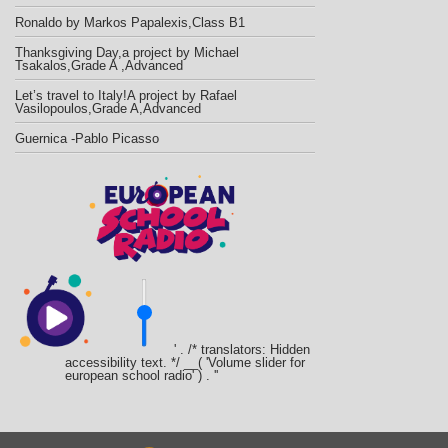
Ronaldo by Markos Papalexis,Class B1
Thanksgiving Day,a project by Michael
Tsakalos,Grade A ,Advanced
Let’s travel to Italy!A project by Rafael
Vasilopoulos,Grade A,Advanced
Guernica -Pablo Picasso
' . /* translators: Hidden
accessibility text. */ __( 'Volume slider for
european school radio' ) . '
'