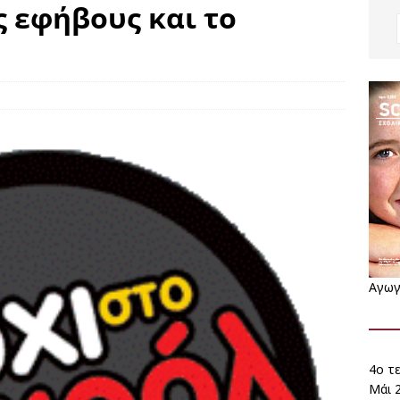
υς εφήβους και το
Αγωγ
4ο τ
Μάι 2