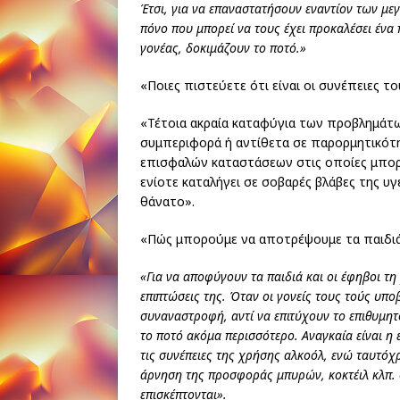
Έτσι, για να επαναστατήσουν εναντίον των με
πόνο που μπορεί να τους έχει προκαλέσει ένα
γονέας, δοκιμάζουν το ποτό.»
«Ποιες πιστεύετε ότι είναι οι συνέπειες τ
«Τέτοια ακραία καταφύγια των προβλημάτ
συμπεριφορά ή αντίθετα σε παρορμητικότη
επισφαλών καταστάσεων στις οποίες μπορε
ενίοτε καταλήγει σε σοβαρές βλάβες της υγ
θάνατο».
«Πώς μπορούμε να αποτρέψουμε τα παιδιά
«Για να αποφύγουν τα παιδιά και οι έφηβοι τη
επιπτώσεις της. Όταν οι γονείς τους τούς υπο
συναναστροφή, αντί να επιτύχουν το επιθυμητ
το ποτό ακόμα περισσότερο. Αναγκαία είναι η
τις συνέπειες της χρήσης αλκοόλ, ενώ ταυτόχ
άρνηση της προσφοράς μπυρών, κοκτέιλ κλπ. σ
επισκέπτονται».