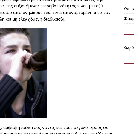
τίες της αυξανόμενης παραβατικότητας είναι, μεταξύ
Υγιε
οποίου από ανηλίκους ενώ είναι απαγορευμένη από τον
Φάρμ
η και μη ελεγχόμενη διαδικασία.
Χωρί
, αμφισβητούν τους γονείς και τους μεγαλύτερους σε
αίνεται εντυπωσιακό και συγκρουσιακό. Έτσι, εκτίθενται