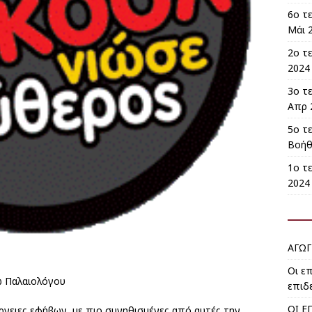
6ο τ
Μάι 2
2ο τ
2024 
3ο τ
Απρ 
5ο τ
Βοήθ
1ο τε
2024 
ΑΓΩΓ
Οι ε
ώ Παλαιολόγου
επιδ
ΟΙ Ε
ργειες εφήβων, με πιο συνηθισμένες από αυτές την