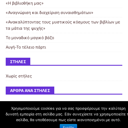
«Η βιβλιοθήκη μας»
«Αναγνώριση και διαχείριση συναισθημάτων»
«Ανακαλύπτοντας τους μυστικούς κόσμους των βιβλίων με
τα μάτια της ψυχής»
Το μοναδικό μαγικό βάζο
Αυγή-Το τέλειο πάρτι
ΣΤΉΛΕΣ
Χωρίς στήλες
ΆΡΘΡΑ ΑΝΆ ΣΤΉΛΕΣ
Χρησιμοποιούμε cookies για να σας προσφέρουμε την καλύτερη
δυνατή εμπειρία στη σελίδα μας. Εάν συνεχίσετε να χρησιμοποιείτε 
schoolpress.sch.gr
σελίδα, θα υποθέσουμε πως είστε ικανοποιημένοι με αυτό.
Εντάξει