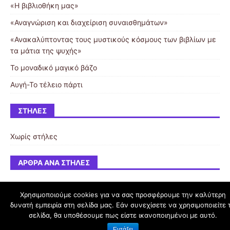
«Η βιβλιοθήκη μας»
«Αναγνώριση και διαχείριση συναισθημάτων»
«Ανακαλύπτοντας τους μυστικούς κόσμους των βιβλίων με
τα μάτια της ψυχής»
Το μοναδικό μαγικό βάζο
Αυγή-Το τέλειο πάρτι
ΣΤΉΛΕΣ
Χωρίς στήλες
ΆΡΘΡΑ ΑΝΆ ΣΤΉΛΕΣ
Χρησιμοποιούμε cookies για να σας προσφέρουμε την καλύτερη
δυνατή εμπειρία στη σελίδα μας. Εάν συνεχίσετε να χρησιμοποιείτε 
schoolpress.sch.gr
σελίδα, θα υποθέσουμε πως είστε ικανοποιημένοι με αυτό.
Εντάξει