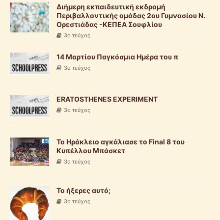
Διήμερη εκπαιδευτική εκδρομή
Περιβαλλοντικής ομάδας 2ου Γυμνασίου Ν.
Ορεστιάδας -ΚΕΠΕΑ Σουφλίου
3o τεύχος
14 Μαρτίου Παγκόσμια Ημέρα του π
3o τεύχος
ERATOSTHENES EXPERIMENT
3o τεύχος
Το Ηράκλειο αγκάλιασε το Final 8 του
Κυπέλλου Μπάσκετ
3o τεύχος
Το ήξερες αυτό;
3o τεύχος