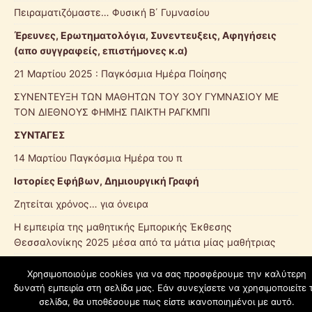
Πειραματιζόμαστε… Φυσική Β΄ Γυμνασίου
Έρευνες, Ερωτηματολόγια, Συνεντευξεις, Αφηγήσεις
(απο συγγραφείς, επιστήμονες κ.α)
21 Μαρτίου 2025 : Παγκόσμια Ημέρα Ποίησης
ΣΥΝΕΝΤΕΥΞΗ ΤΩΝ ΜΑΘΗΤΩΝ ΤΟΥ 3ΟΥ ΓΥΜΝΑΣΙΟΥ ΜΕ
ΤΟΝ ΔΙΕΘΝΟΥΣ ΦΗΜΗΣ ΠΑΙΚΤΗ ΡΑΓΚΜΠΙ
ΣΥΝΤΑΓΕΣ
14 Μαρτίου Παγκόσμια Ημέρα του π
Ιστορίες Εφήβων, Δημιουργική Γραφή
Ζητείται χρόνος… για όνειρα
Η εμπειρία της μαθητικής Εμπορικής Έκθεσης
Θεσσαλονίκης 2025 μέσα από τα μάτια μίας μαθήτριας
Χρησιμοποιούμε cookies για να σας προσφέρουμε την καλύτερη
δυνατή εμπειρία στη σελίδα μας. Εάν συνεχίσετε να χρησιμοποιείτε 
schoolpress.sch.gr
σελίδα, θα υποθέσουμε πως είστε ικανοποιημένοι με αυτό.