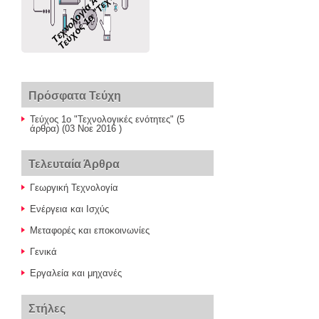
Τεχνολογία Ά Γυμνασίου
Πρόσφατα Τεύχη
Τεύχος 1ο "Τεχνολογικές ενότητες"
(5
άρθρα) (03 Νοε 2016 )
Τελευταία Άρθρα
Γεωργική Τεχνολογία
Ενέργεια και Ισχύς
Μεταφορές και εποκοινωνίες
Γενικά
Εργαλεία και μηχανές
Στήλες