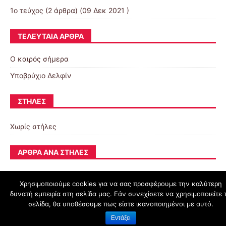
1ο τεύχος
(2 άρθρα) (09 Δεκ 2021 )
ΤΕΛΕΥΤΑΊΑ ΆΡΘΡΑ
Ο καιρός σήμερα
Υποβρύχιο Δελφίν
ΣΤΉΛΕΣ
Χωρίς στήλες
ΆΡΘΡΑ ΑΝΆ ΣΤΉΛΕΣ
Χρησιμοποιούμε cookies για να σας προσφέρουμε την καλύτερη
δυνατή εμπειρία στη σελίδα μας. Εάν συνεχίσετε να χρησιμοποιείτε 
schoolpress.sch.gr
σελίδα, θα υποθέσουμε πως είστε ικανοποιημένοι με αυτό.
Εντάξει
Όροι Χρήσης schoolpress.sch.gr
|
Δήλωση προσβασιμότητας