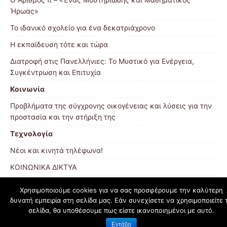
Ήρωας»
Το ιδανικό σχολείο για ένα δεκατριάχρονο
Η εκπαίδευση τότε και τώρα
Διατροφή στις Πανελλήνιες: Το Μυστικό για Ενέργεια,
Συγκέντρωση και Επιτυχία
Κοινωνία
Προβλήματα της σύγχρονης οικογένειας και λύσεις για την
προστασία και την στήριξη της
Τεχνολογία
Νέοι και κινητά τηλέφωνα!
ΚΟΙΝΩΝΙΚΑ ΔΙΚΤΥΑ
Χρησιμοποιούμε cookies για να σας προσφέρουμε την καλύτερη
δυνατή εμπειρία στη σελίδα μας. Εάν συνεχίσετε να χρησιμοποιείτε 
schoolpress.sch.gr
σελίδα, θα υποθέσουμε πως είστε ικανοποιημένοι με αυτό.
Εντάξει