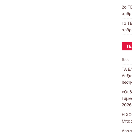
2ο Τ
άρθρα
1ο Τ
άρθρ
ΤΕ
Sss
ΤΑ Ε
Δεξι
Ιωση
«Οι δ
Γυμν
2026
Η ΧΟ
Μπαρ
Δράσ