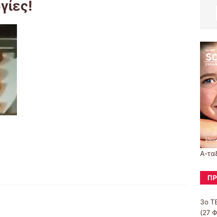
γίες!
Α-τα
ΠΡ
3ο Τ
(27 