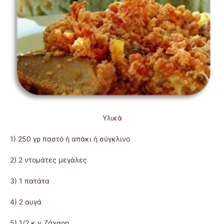
Υλικά
1) 250 γρ παστό ή απάκι ή σύγκλινο
2) 2 ντομάτες μεγάλες
3) 1 πατάτα
4) 2 αυγά
5) 1/2 κ.γ. ζάχαρη