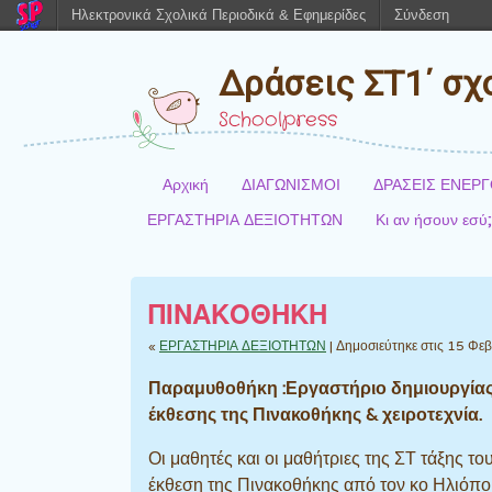
Ηλεκτρονικά Σχολικά Περιοδικά & Εφημερίδες
Σύνδεση
Δράσεις ΣΤ1΄ σχ
Schoolpress
Αρχική
ΔΙΑΓΩΝΙΣΜΟΙ
ΔΡΑΣΕΙΣ ΕΝΕΡ
ΕΡΓΑΣΤΗΡΙΑ ΔΕΞΙΟΤΗΤΩΝ
Κι αν ήσουν εσύ
ΠΙΝΑΚΟΘΗΚΗ
«
ΕΡΓΑΣΤΗΡΙΑ ΔΕΞΙΟΤΗΤΩΝ
| Δημοσιεύτηκε στις 15 Φ
Παραμυθοθήκη :Εργαστήριο δημιουργίας 
έκθεσης της Πινακοθήκης & χειροτεχνία.
Οι μαθητές και οι μαθήτριες της ΣΤ τάξης 
έκθεση της Πινακοθήκης από τον κο Ηλιόπο