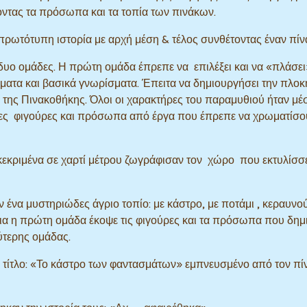
οντας τα πρόσωπα και τα τοπία των πινάκων.
πρωτότυπη ιστορία με αρχή μέση & τέλος συνθέτοντας έναν πίν
δυο ομάδες. Η πρώτη ομάδα έπρεπε να επιλέξει και να «πλάσει
όματα και βασικά γνωρίσματα. Έπειτα να δημιουργήσει την πλοκ
της Πινακοθήκης. Όλοι οι χαρακτήρες του παραμυθιού ήταν μέ
νες φιγούρες και πρόσωπα από έργα που έπρεπε να χρωματίσου
κεκριμένα σε χαρτί μέτρου ζωγράφισαν τον χώρο που εκτυλίσσε
ν ένα μυστηριώδες άγριο τοπίο: με κάστρο, με ποτάμι , κεραυνο
χεια η πρώτη ομάδα έκοψε τις φιγούρες και τα πρόσωπα που δη
ύτερης ομάδας.
 τίτλο: «Το κάστρο των φαντασμάτων» εμπνευσμένο από τον πί