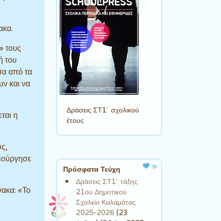
ακα.
» τους
ή του
σα από τα
ν και να
Δράσεις ΣΤ1΄ σχολικού
ται η
έτους
ύς,
μιούργησε
Πρόσφατα Τεύχη
Δράσεις ΣΤ1΄ τάξης
νακα: «Το
21ου Δημοτικού
Σχολείο Καλαμάτας
2025-2026
(23