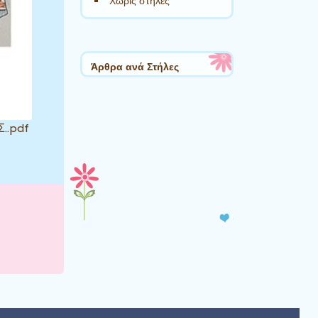
Χωρίς στήλες
Άρθρα ανά Στήλες
..pdf