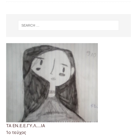
ΤΑ ΕΝ.Ε.Ε.ΓΥ.Λ....ΙΑ
1ο τεύχος