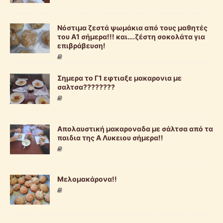
Νόστιμα ζεστά ψωμάκια από τους μαθητές
του Α1 σήμερα!!! και….ζέστη σοκολάτα για
επιβράβευση!
Σημερα το Γ1 εφτιαξε μακαρονια με
σαλτσα????????
Απολαυστική μακαροναδα με σάλτσα από τα
παιδια της Α Λυκειου σήμερα!!
Μελομακάρονα!!