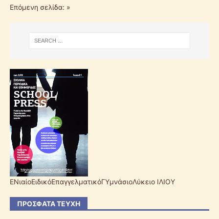
Επόμενη σελίδα: »
ΕΝιαίοΕιδικόΕπαγγελματικόΓΥμνάσιοΛύκειο ΙΛΙΟΥ
ΠΡΌΣΦΑΤΑ ΤΕΎΧΗ