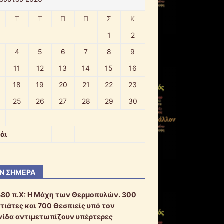
Τ
Τ
Π
Π
Σ
Κ
1
2
4
5
6
7
8
9
11
12
13
14
15
16
18
19
20
21
22
23
25
26
27
28
29
30
άι
Ν ΣΉΜΕΡΑ
480 π.Χ:
Η Μάχη των Θερμοπυλών. 300
τιάτες και 700 Θεσπιείς υπό τον
ίδα αντιμετωπίζουν υπέρτερες