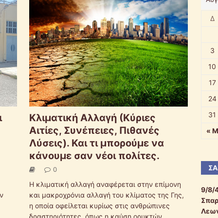
Δ
3
10
17
24
31
ι
Κλιματική Αλλαγή (Κύριες
Αιτίες, Συνέπειες, Πιθανές
« Μ
Λύσεις). Και τι μπορούμε να
κάνουμε σαν νέοι πολίτες.
ΣΑ
0
Η κλιματική αλλαγή αναφέρεται στην επίμονη
9/8/
ν
και μακροχρόνια αλλαγή του κλίματος της Γης,
Σπαρ
η οποία οφείλεται κυρίως στις ανθρώπινες
Λεων
δραστηριότητες, όπως η καύση ορυκτών