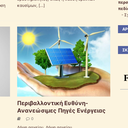
περσ
ωση
καυσίμων,
[...]
πεδί
-
Σ
ΆΡ
ΣΚ
Περιβαλλοντική Ευθύνη-
Ανανεώσιμες Πηγές Ενέργειας
0
Λήψη αρχείου. Λήψη αρχείου