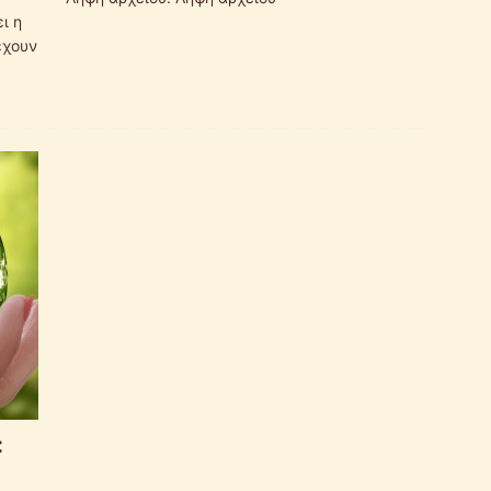
ι η
έχουν
: