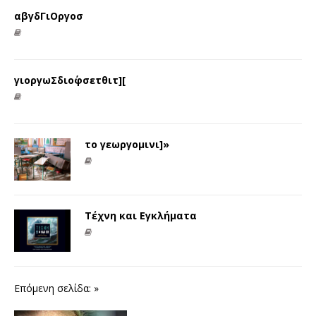
αβγδΓιΟργοσ
γιοργωΣδιο΄φσετθιτ][
το γεωργομινι]»
Τέχνη και Εγκλήματα
Επόμενη σελίδα: »